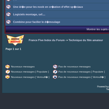
Une id�e pour les noob en cr�ation d'effet sp�ciaux
Logiciels montage, sxf....
Combine pour facilier le d�moulage
Montrer les sujets
France Five Index du Forum
->
Technique du film amateur
Page
1
sur
1
Nouveaux messages
Pas de nouveaux messages
Nouveaux messages [ Populaire ]
Pas de nouveaux messages [ Populaire ]
Nouveaux messages [ Verrouill� ]
Pas de nouveaux messages [ Verrouill� ]
Powered by
Tra