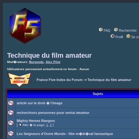
FAQ
Rechercher
Profil
Se c
Technique du film amateur
Mod�rateurs:
Burgonde
,
Alex Pilot
Utilisateurs parcourant actuellement ce forum : Aucun
France Five Index du Forum
->
Technique du film amateur
Sujets
article sur le droit � l'image
recherchons personnes pour sentai amateur
Mighty Heroes Rangers
[
Aller � la page:
1
,
2
]
Les Seigneurs d'Outre Monde - film m�di�val fantastique