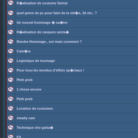
R�alisation de costume Sentai
quel genre de pc pour faire de la vid�o, 3d etc.. ?
Un nouvel hommage � na�tre
R�alisation de casques senta�
Rendre Hommage , oui mais comment ?
Cam�ra
Logistique de tournage
Pour tous les mordus d'effets sp�ciaux !
Petit prob
1 chose encore
Petit prob
Location de costumes
steady cam
Technique cho gatta�
FX