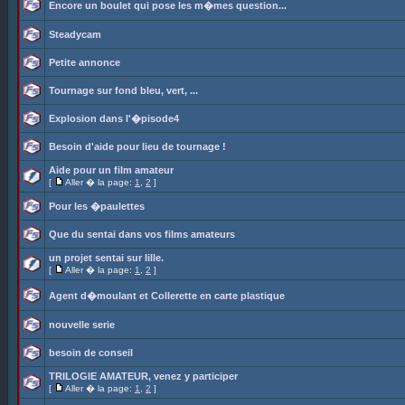
Encore un boulet qui pose les m�mes question...
Steadycam
Petite annonce
Tournage sur fond bleu, vert, ...
Explosion dans l'�pisode4
Besoin d'aide pour lieu de tournage !
Aide pour un film amateur
[
Aller � la page:
1
,
2
]
Pour les �paulettes
Que du sentai dans vos films amateurs
un projet sentai sur lille.
[
Aller � la page:
1
,
2
]
Agent d�moulant et Collerette en carte plastique
nouvelle serie
besoin de conseil
TRILOGIE AMATEUR, venez y participer
[
Aller � la page:
1
,
2
]