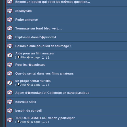
Encore un boulet qui pose les m�mes question...
Steadycam
Petite annonce
Tournage sur fond bleu, vert, ...
Explosion dans l'�pisode4
Besoin d'aide pour lieu de tournage !
Aide pour un film amateur
[
Aller � la page:
1
,
2
]
Pour les �paulettes
Que du sentai dans vos films amateurs
un projet sentai sur lille.
[
Aller � la page:
1
,
2
]
Agent d�moulant et Collerette en carte plastique
nouvelle serie
besoin de conseil
TRILOGIE AMATEUR, venez y participer
[
Aller � la page:
1
,
2
]