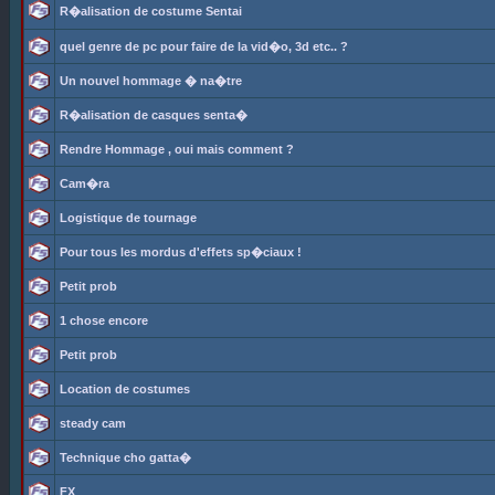
R�alisation de costume Sentai
quel genre de pc pour faire de la vid�o, 3d etc.. ?
Un nouvel hommage � na�tre
R�alisation de casques senta�
Rendre Hommage , oui mais comment ?
Cam�ra
Logistique de tournage
Pour tous les mordus d'effets sp�ciaux !
Petit prob
1 chose encore
Petit prob
Location de costumes
steady cam
Technique cho gatta�
FX