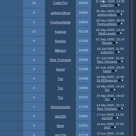
11 D�c 2005, 14:52
CuberToy
10
40455
CuberToy
30 Nov 2005, 02:11
6
anthony2love
25854
anthony2love
28 Nov 2005, 09:59
2
Fayheurblode
16854
Fayheurblode
18 Sep 2005, 14:19
13
Kapoue
42219
Skull Leader
01 Sep 2005, 23:14
6
Raruke
27026
Raruke
19 Juil 2005, 11:54
5
Billyboy
24548
CuberToy
07 Juil 2005, 15:45
4
Red_Fromage
20106
Red_Fromage
02 Juin 2005, 23:05
0
hared
15248
hared
19 Mai 2005, 22:56
6
Tos
31669
Dr PEBspector
16 Mai 2005, 14:10
2
Tos
18905
Tos
15 Mai 2005, 19:03
0
Tos
15707
Tos
14 Mai 2005, 23:13
1
Nemurimushi
17123
Red_Fromage
17 Avr 2005, 12:56
5
da1024
23856
da1024
14 Avr 2005, 07:52
5
Mom
22501
VinZ
12 Avr 2005, 12:48
3
da1024
17773