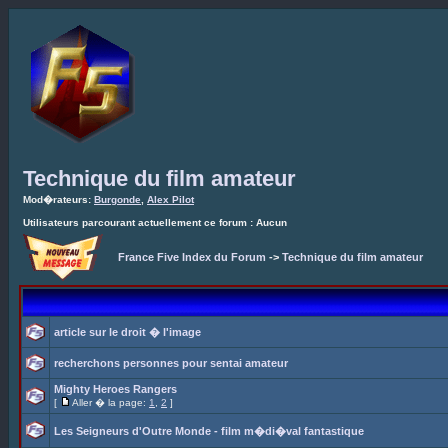
Technique du film amateur
Mod�rateurs:
Burgonde
,
Alex Pilot
Utilisateurs parcourant actuellement ce forum : Aucun
France Five Index du Forum
->
Technique du film amateur
article sur le droit � l'image
recherchons personnes pour sentai amateur
Mighty Heroes Rangers
[
Aller � la page:
1
,
2
]
Les Seigneurs d'Outre Monde - film m�di�val fantastique