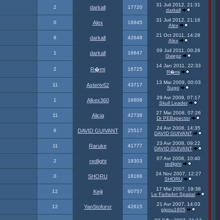
31 Juil 2012, 21:31
2
darkall
17720
darkall
31 Juil 2012, 21:16
0
Alex
16945
Alex
21 Oct 2011, 14:28
8
darkall
42648
Alex
09 Juil 2011, 00:26
1
darkall
16847
Gwegz
14 Jan 2011, 22:33
2
R�mi
16725
R�mi
13 Mai 2009, 00:03
11
Asterix62
43717
Sugo
29 Avr 2009, 07:17
1
Alkex360
16608
Skull Leader
27 Mai 2008, 07:26
11
Alicia
42738
Dr PEBspector
24 Avr 2008, 14:35
6
DAVID GUIVANT
25517
DAVID GUIVANT
23 Avr 2008, 09:22
11
Raruke
41777
DAVID GUIVANT
07 Avr 2008, 10:40
2
redlight
19303
redlight
24 Nov 2007, 12:27
0
SHORU
18166
SHORU
17 Mai 2007, 19:38
12
Keiji
60757
Le Farfadet Spatial
21 Avr 2007, 14:03
12
YanStofurst
42615
pipou1605