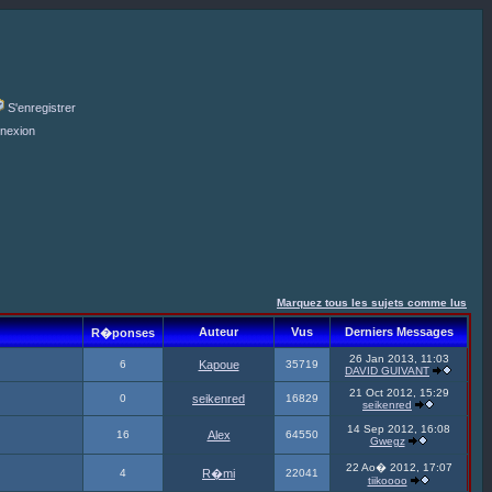
S'enregistrer
nexion
Marquez tous les sujets comme lus
Auteur
Vus
Derniers Messages
R�ponses
26 Jan 2013, 11:03
6
Kapoue
35719
DAVID GUIVANT
21 Oct 2012, 15:29
0
seikenred
16829
seikenred
14 Sep 2012, 16:08
16
Alex
64550
Gwegz
22 Ao� 2012, 17:07
4
R�mi
22041
tiikoooo