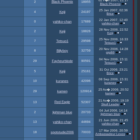
02 F�v 2007, 21:17
Black Phoenix
2
18955
Black Phoenix
25 Jan 2007, 02:36
4
Keiji
24197
Brice
22 Jan 2007, 12:40
0
yahiko-chan
17689
yahiko-chan
28 Nov 2006, 22:52
2
Keiji
18826
Keiji
25 Nov 2006, 16:33
7
Tetsuo1
29598
Tetsuo1
20 Nov 2006, 14:28
8
Billyboy
32759
gigi66
04 Nov 2006, 15:11
29
Fayheurblode
90591
Tetsuo1
31 Oct 2006, 23:21
5
Keiji
25161
Brice
08 Sep 2006, 15:31
10
kuranes
42096
kuranes
25 Ao� 2006, 20:52
29
kamen
120914
kamen
21 Ao� 2006, 19:19
Red Eagle
13
52307
Skull Leader
04 Juil 2006, 14:14
2
lightman blue
20733
lightman blue
21 Juin 2006, 21:45
13
yahiko-chan
44694
yahiko-chan
17 Mar 2006, 20:59
18
spotstudio2006
70033
Ambassadeur Lexos