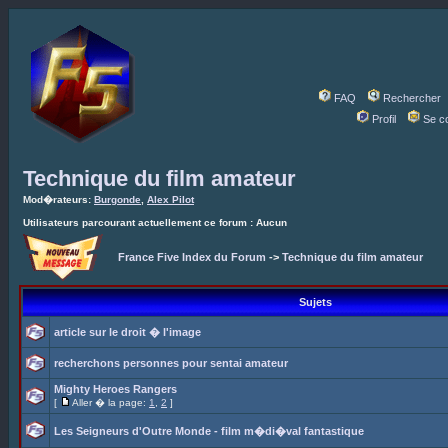
FAQ
Rechercher
Profil
Se c
Technique du film amateur
Mod�rateurs:
Burgonde
,
Alex Pilot
Utilisateurs parcourant actuellement ce forum : Aucun
France Five Index du Forum
->
Technique du film amateur
Sujets
article sur le droit � l'image
recherchons personnes pour sentai amateur
Mighty Heroes Rangers
[
Aller � la page:
1
,
2
]
Les Seigneurs d'Outre Monde - film m�di�val fantastique