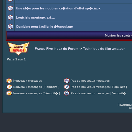
Une id�e pour les noob en cr�ation d'effet sp�ciaux
Logiciels montage, sxf....
Combine pour facilier le d�moulage
Montrer les sujets
France Five Index du Forum
->
Technique du film amateur
Page
1
sur
1
Nouveaux messages
Pas de nouveaux messages
Nouveaux messages [ Populaire ]
Pas de nouveaux messages [ Populaire ]
Nouveaux messages [ Verrouill� ]
Pas de nouveaux messages [ Verrouill� ]
Powered by
Tra