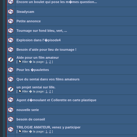
Encore un boulet qui pose les m�mes question...
Steadycam
Petite annonce
Tournage sur fond bleu, vert, ...
Explosion dans l'�pisode4
Besoin d'aide pour lieu de tournage !
Aide pour un film amateur
[
Aller � la page:
1
,
2
]
Pour les �paulettes
Que du sentai dans vos films amateurs
un projet sentai sur lille.
[
Aller � la page:
1
,
2
]
Agent d�moulant et Collerette en carte plastique
nouvelle serie
besoin de conseil
TRILOGIE AMATEUR, venez y participer
[
Aller � la page:
1
,
2
]