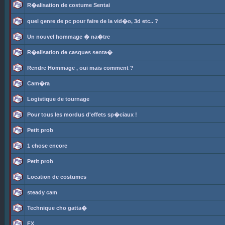
R�alisation de costume Sentai
quel genre de pc pour faire de la vid�o, 3d etc.. ?
Un nouvel hommage � na�tre
R�alisation de casques senta�
Rendre Hommage , oui mais comment ?
Cam�ra
Logistique de tournage
Pour tous les mordus d'effets sp�ciaux !
Petit prob
1 chose encore
Petit prob
Location de costumes
steady cam
Technique cho gatta�
FX