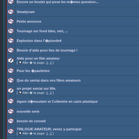
Encore un boulet qui pose les m�mes question...
Steadycam
Petite annonce
Tournage sur fond bleu, vert, ...
Explosion dans l'�pisode4
Besoin d'aide pour lieu de tournage !
Aide pour un film amateur
[
Aller � la page:
1
,
2
]
Pour les �paulettes
Que du sentai dans vos films amateurs
un projet sentai sur lille.
[
Aller � la page:
1
,
2
]
Agent d�moulant et Collerette en carte plastique
nouvelle serie
besoin de conseil
TRILOGIE AMATEUR, venez y participer
[
Aller � la page:
1
,
2
]