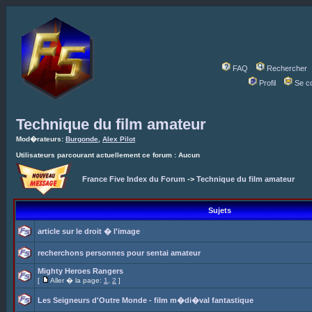
FAQ
Rechercher
Profil
Se c
Technique du film amateur
Mod�rateurs:
Burgonde
,
Alex Pilot
Utilisateurs parcourant actuellement ce forum : Aucun
France Five Index du Forum
->
Technique du film amateur
Sujets
article sur le droit � l'image
recherchons personnes pour sentai amateur
Mighty Heroes Rangers
[
Aller � la page:
1
,
2
]
Les Seigneurs d'Outre Monde - film m�di�val fantastique