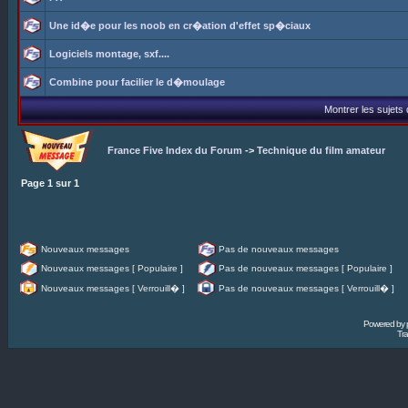
Une id�e pour les noob en cr�ation d'effet sp�ciaux
Logiciels montage, sxf....
Combine pour facilier le d�moulage
Montrer les sujets
France Five Index du Forum
->
Technique du film amateur
Page
1
sur
1
Nouveaux messages
Pas de nouveaux messages
Nouveaux messages [ Populaire ]
Pas de nouveaux messages [ Populaire ]
Nouveaux messages [ Verrouill� ]
Pas de nouveaux messages [ Verrouill� ]
Powered by
Tra