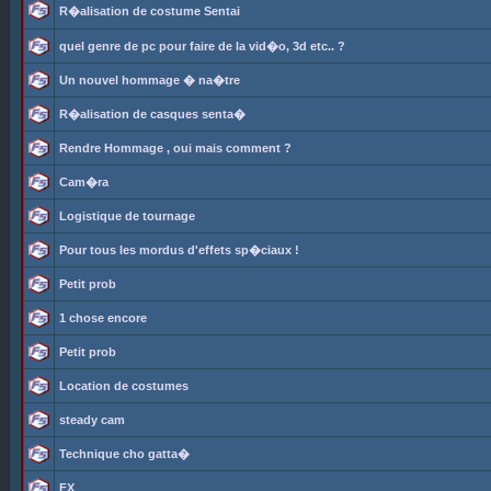
R�alisation de costume Sentai
quel genre de pc pour faire de la vid�o, 3d etc.. ?
Un nouvel hommage � na�tre
R�alisation de casques senta�
Rendre Hommage , oui mais comment ?
Cam�ra
Logistique de tournage
Pour tous les mordus d'effets sp�ciaux !
Petit prob
1 chose encore
Petit prob
Location de costumes
steady cam
Technique cho gatta�
FX