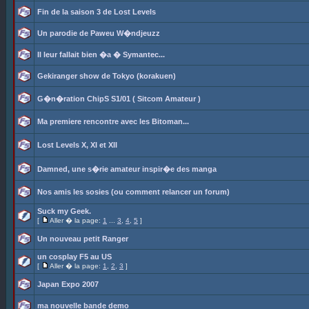
Fin de la saison 3 de Lost Levels
Un parodie de Paweu W�ndjeuzz
Il leur fallait bien �a � Symantec...
Gekiranger show de Tokyo (korakuen)
G�n�ration ChipS S1/01 ( Sitcom Amateur )
Ma premiere rencontre avec les Bitoman...
Lost Levels X, XI et XII
Damned, une s�rie amateur inspir�e des manga
Nos amis les sosies (ou comment relancer un forum)
Suck my Geek.
[
Aller � la page:
1
...
3
,
4
,
5
]
Un nouveau petit Ranger
un cosplay F5 au US
[
Aller � la page:
1
,
2
,
3
]
Japan Expo 2007
ma nouvelle bande demo