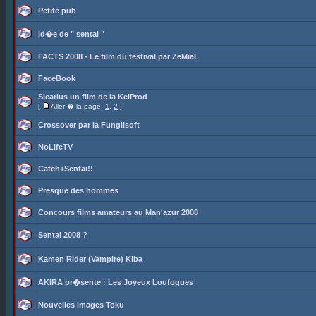
Petite pub
id�e de " sentai "
FACTS 2008 - Le film du festival par ZeMiaL
FaceBook
Sicarius un film de la KeiProd
[
Aller � la page:
1
,
2
]
Crossover par la Funglisoft
NoLifeTV
Catch+Sentai!!
Presque des hommes
Concours films amateurs au Man'azur 2008
Sentai 2008 ?
Kamen Rider (Vampire) Kiba
AKIRA pr�sente : Les Joyeux Loufoques
Nouvelles images Toku