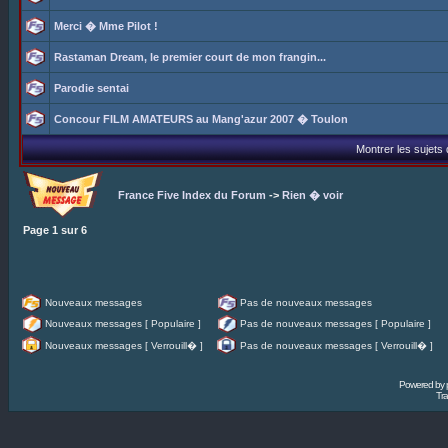
Merci � Mme Pilot !
Rastaman Dream, le premier court de mon frangin...
Parodie sentai
Concour FILM AMATEURS au Mang'azur 2007 � Toulon
Montrer les sujets
France Five Index du Forum
->
Rien � voir
Page
1
sur
6
Nouveaux messages
Pas de nouveaux messages
Nouveaux messages [ Populaire ]
Pas de nouveaux messages [ Populaire ]
Nouveaux messages [ Verrouill� ]
Pas de nouveaux messages [ Verrouill� ]
Powered by
Tra