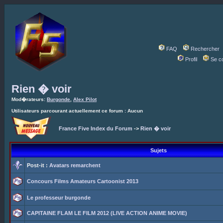
FAQ
Rechercher
Profil
Se c
Rien � voir
Mod�rateurs:
Burgonde
,
Alex Pilot
Utilisateurs parcourant actuellement ce forum : Aucun
France Five Index du Forum
->
Rien � voir
Sujets
Post-it :
Avatars remarchent
Concours Films Amateurs Cartoonist 2013
Le professeur burgonde
CAPITAINE FLAM LE FILM 2012 (LIVE ACTION ANIME MOVIE)