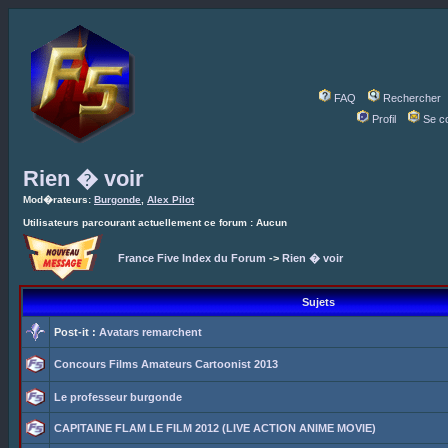
FAQ
Rechercher
Profil
Se c
Rien � voir
Mod�rateurs:
Burgonde
,
Alex Pilot
Utilisateurs parcourant actuellement ce forum : Aucun
France Five Index du Forum
->
Rien � voir
Sujets
Post-it :
Avatars remarchent
Concours Films Amateurs Cartoonist 2013
Le professeur burgonde
CAPITAINE FLAM LE FILM 2012 (LIVE ACTION ANIME MOVIE)