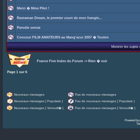
Merci � Mme Pilot !
Rastaman Dream, le premier court de mon frangin...
Parodie sentai
Concour FILM AMATEURS au Mang'azur 2007 � Toulon
Montrer les sujets
France Five Index du Forum
->
Rien � voir
Page
1
sur
6
Nouveaux messages
Pas de nouveaux messages
Nouveaux messages [ Populaire ]
Pas de nouveaux messages [ Populaire ]
Nouveaux messages [ Verrouill� ]
Pas de nouveaux messages [ Verrouill� ]
Powered by
Tra