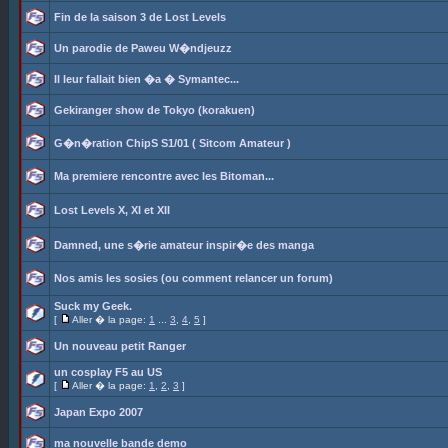
Fin de la saison 3 de Lost Levels
Un parodie de Paweu W�ndjeuzz
Il leur fallait bien �a � Symantec...
Gekiranger show de Tokyo (korakuen)
G�n�ration ChipS S1/01 ( Sitcom Amateur )
Ma premiere rencontre avec les Bitoman...
Lost Levels X, XI et XII
Damned, une s�rie amateur inspir�e des manga
Nos amis les sosies (ou comment relancer un forum)
Suck my Geek.
[
Aller � la page:
1
...
3
,
4
,
5
]
Un nouveau petit Ranger
un cosplay F5 au US
[
Aller � la page:
1
,
2
,
3
]
Japan Expo 2007
ma nouvelle bande demo