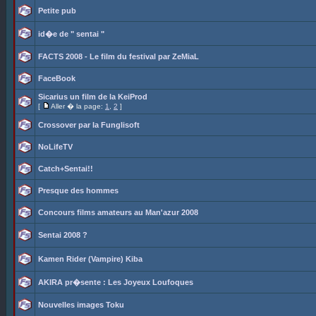
Petite pub
id�e de " sentai "
FACTS 2008 - Le film du festival par ZeMiaL
FaceBook
Sicarius un film de la KeiProd
[
Aller � la page:
1
,
2
]
Crossover par la Funglisoft
NoLifeTV
Catch+Sentai!!
Presque des hommes
Concours films amateurs au Man'azur 2008
Sentai 2008 ?
Kamen Rider (Vampire) Kiba
AKIRA pr�sente : Les Joyeux Loufoques
Nouvelles images Toku