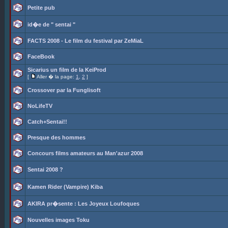
Petite pub
id�e de " sentai "
FACTS 2008 - Le film du festival par ZeMiaL
FaceBook
Sicarius un film de la KeiProd
[
Aller � la page:
1
,
2
]
Crossover par la Funglisoft
NoLifeTV
Catch+Sentai!!
Presque des hommes
Concours films amateurs au Man'azur 2008
Sentai 2008 ?
Kamen Rider (Vampire) Kiba
AKIRA pr�sente : Les Joyeux Loufoques
Nouvelles images Toku