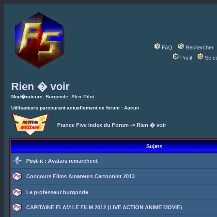
FAQ
Rechercher
Profil
Se c
Rien � voir
Mod�rateurs:
Burgonde
,
Alex Pilot
Utilisateurs parcourant actuellement ce forum : Aucun
France Five Index du Forum
->
Rien � voir
Sujets
Post-it :
Avatars remarchent
Concours Films Amateurs Cartoonist 2013
Le professeur burgonde
CAPITAINE FLAM LE FILM 2012 (LIVE ACTION ANIME MOVIE)