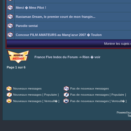
Merci � Mme Pilot !
Rastaman Dream, le premier court de mon frangin...
Parodie sentai
Concour FILM AMATEURS au Mang'azur 2007 � Toulon
Montrer les sujets
France Five Index du Forum
->
Rien � voir
Page
1
sur
6
Nouveaux messages
Pas de nouveaux messages
Nouveaux messages [ Populaire ]
Pas de nouveaux messages [ Populaire ]
Nouveaux messages [ Verrouill� ]
Pas de nouveaux messages [ Verrouill� ]
Powered by
Tra