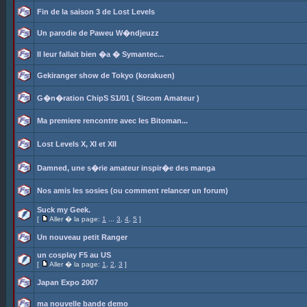
Fin de la saison 3 de Lost Levels
Un parodie de Paweu W�ndjeuzz
Il leur fallait bien �a � Symantec...
Gekiranger show de Tokyo (korakuen)
G�n�ration ChipS S1/01 ( Sitcom Amateur )
Ma premiere rencontre avec les Bitoman...
Lost Levels X, XI et XII
Damned, une s�rie amateur inspir�e des manga
Nos amis les sosies (ou comment relancer un forum)
Suck my Geek.
[
Aller � la page:
1
...
3
,
4
,
5
]
Un nouveau petit Ranger
un cosplay F5 au US
[
Aller � la page:
1
,
2
,
3
]
Japan Expo 2007
ma nouvelle bande demo