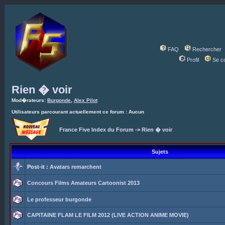
FAQ
Rechercher
Profil
Se c
Rien � voir
Mod�rateurs:
Burgonde
,
Alex Pilot
Utilisateurs parcourant actuellement ce forum : Aucun
France Five Index du Forum
->
Rien � voir
Sujets
Post-it :
Avatars remarchent
Concours Films Amateurs Cartoonist 2013
Le professeur burgonde
CAPITAINE FLAM LE FILM 2012 (LIVE ACTION ANIME MOVIE)