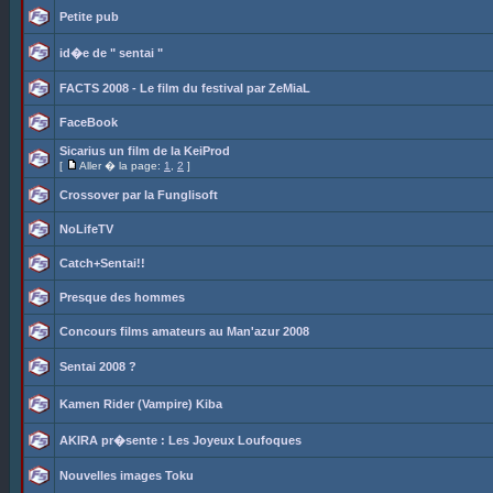
Petite pub
id�e de " sentai "
FACTS 2008 - Le film du festival par ZeMiaL
FaceBook
Sicarius un film de la KeiProd
[
Aller � la page:
1
,
2
]
Crossover par la Funglisoft
NoLifeTV
Catch+Sentai!!
Presque des hommes
Concours films amateurs au Man'azur 2008
Sentai 2008 ?
Kamen Rider (Vampire) Kiba
AKIRA pr�sente : Les Joyeux Loufoques
Nouvelles images Toku