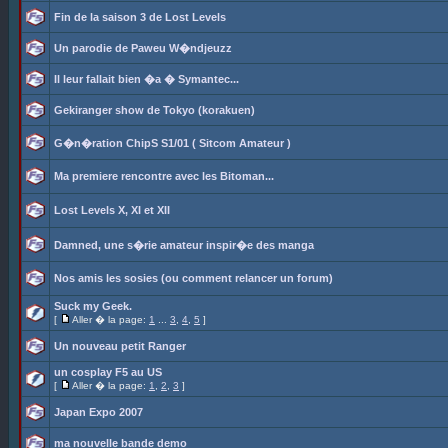
Fin de la saison 3 de Lost Levels
Un parodie de Paweu W�ndjeuzz
Il leur fallait bien �a � Symantec...
Gekiranger show de Tokyo (korakuen)
G�n�ration ChipS S1/01 ( Sitcom Amateur )
Ma premiere rencontre avec les Bitoman...
Lost Levels X, XI et XII
Damned, une s�rie amateur inspir�e des manga
Nos amis les sosies (ou comment relancer un forum)
Suck my Geek.
[
Aller � la page:
1
...
3
,
4
,
5
]
Un nouveau petit Ranger
un cosplay F5 au US
[
Aller � la page:
1
,
2
,
3
]
Japan Expo 2007
ma nouvelle bande demo