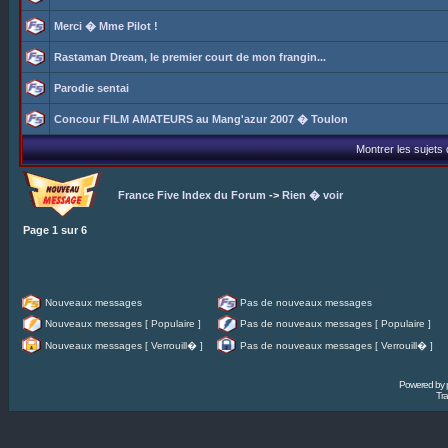
Merci � Mme Pilot !
Rastaman Dream, le premier court de mon frangin...
Parodie sentai
Concour FILM AMATEURS au Mang'azur 2007 � Toulon
Montrer les sujets
France Five Index du Forum
->
Rien � voir
Page
1
sur
6
Nouveaux messages
Pas de nouveaux messages
Nouveaux messages [ Populaire ]
Pas de nouveaux messages [ Populaire ]
Nouveaux messages [ Verrouill� ]
Pas de nouveaux messages [ Verrouill� ]
Powered by
Tra