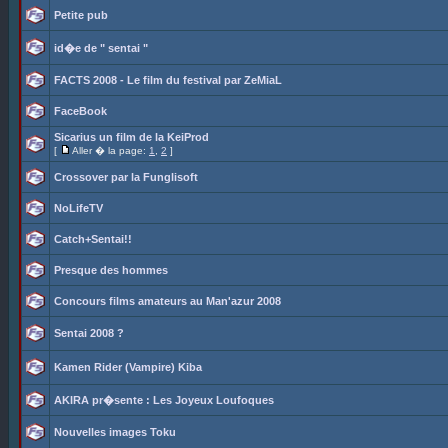
Petite pub
id�e de " sentai "
FACTS 2008 - Le film du festival par ZeMiaL
FaceBook
Sicarius un film de la KeiProd
[
Aller � la page:
1
,
2
]
Crossover par la Funglisoft
NoLifeTV
Catch+Sentai!!
Presque des hommes
Concours films amateurs au Man'azur 2008
Sentai 2008 ?
Kamen Rider (Vampire) Kiba
AKIRA pr�sente : Les Joyeux Loufoques
Nouvelles images Toku