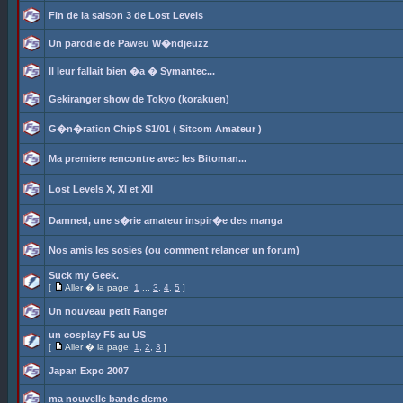
Fin de la saison 3 de Lost Levels
Un parodie de Paweu W�ndjeuzz
Il leur fallait bien �a � Symantec...
Gekiranger show de Tokyo (korakuen)
G�n�ration ChipS S1/01 ( Sitcom Amateur )
Ma premiere rencontre avec les Bitoman...
Lost Levels X, XI et XII
Damned, une s�rie amateur inspir�e des manga
Nos amis les sosies (ou comment relancer un forum)
Suck my Geek.
[
Aller � la page:
1
...
3
,
4
,
5
]
Un nouveau petit Ranger
un cosplay F5 au US
[
Aller � la page:
1
,
2
,
3
]
Japan Expo 2007
ma nouvelle bande demo