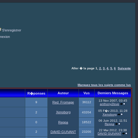
S'enregistrer
nexion
Aller � la page
1
,
2
,
3
,
4
,
5
,
6
Suivante
Marquez tous les sujets comme lus
Auteur
Vus
Derniers Messages
R�ponses
13 Nov 2007, 03:45
9
Red_Fromage
36112
anthony2love
05 F�v 2013, 11:28
Xenoborg
2
43204
Xenoborg
06 Juin 2012, 11:51
0
Reppa
18522
Reppa
22 Mai 2012, 23:38
2
DAVID GUIVANT
23200
DAVID GUIVANT