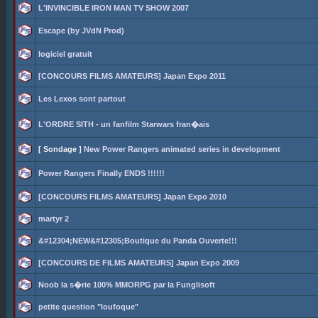
L'INVINCIBLE IRON MAN TV SHOW 2007
Escape (by JVdN Prod)
logiciel gratuit
[CONCOURS FILMS AMATEURS] Japan Expo 2011
Les Lexos sont partout
L'ORDRE SITH - un fanfilm Starwars fran�ais
[ Sondage ]
New Power Rangers animated series in development
Power Rangers Finally ENDS !!!!!!
[CONCOURS FILMS AMATEURS] Japan Expo 2010
martyr 2
&#12304;NEW&#12305;Boutique du Panda Ouverte!!!
[CONCOURS DE FILMS AMATEURS] Japan Expo 2009
Noob la s�rie 100% MMORPG par la Funglisoft
petite question "loufoque"