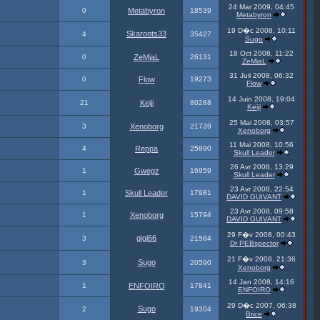
24 Mar 2009, 04:45
0
Metabyron
18539
Metabyron
19 D�c 2008, 10:11
Skaroots33
4
35427
Sugo
18 Oct 2008, 11:22
0
ZeMiaL
26131
ZeMiaL
31 Juil 2008, 06:32
0
Flow
19273
Flow
14 Juin 2008, 19:04
21
Keiji
80288
Keiji
25 Mai 2008, 03:57
3
Xenoborg
21739
Xenoborg
11 Mai 2008, 10:56
4
Reppa
25890
Skull Leader
26 Avr 2008, 13:29
1
Gwegz
16959
Skull Leader
23 Avr 2008, 22:54
1
Skull Leader
17981
DAVID GUIVANT
23 Avr 2008, 09:58
1
Xenoborg
15794
DAVID GUIVANT
29 F�v 2008, 00:43
gigi66
3
21584
Dr PEBspector
21 F�v 2008, 21:36
Sugo
3
20590
Xenoborg
14 Jan 2008, 14:16
1
ENFOIRO
17841
ENFOIRO
29 D�c 2007, 06:38
Sugo
2
19304
Brice