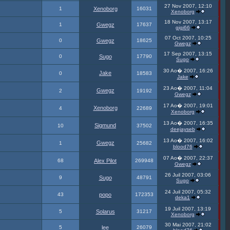
27 Nov 2007, 12:10
1
Xenoborg
16031
Xenoborg
18 Nov 2007, 13:17
1
Gwegz
17637
gigi66
07 Oct 2007, 10:25
0
Gwegz
18625
Gwegz
17 Sep 2007, 13:15
0
Sugo
17790
Sugo
30 Ao� 2007, 16:26
Jake
0
18583
Jake
23 Ao� 2007, 11:04
Gwegz
2
19192
Gwegz
17 Ao� 2007, 19:01
Xenoborg
4
22689
Xenoborg
13 Ao� 2007, 16:35
Sigmund
10
37502
deejayseb
13 Ao� 2007, 16:02
Gwegz
1
25682
blood76
07 Ao� 2007, 22:37
68
Alex Pilot
269948
Gwegz
26 Juil 2007, 03:06
9
Sugo
48791
Sugo
24 Juil 2007, 05:32
43
popo
172353
deka1
19 Juil 2007, 13:19
5
Solarus
31217
Xenoborg
30 Mai 2007, 21:02
5
lee
26079