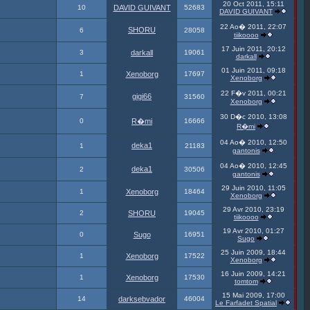
20 Oct 2011, 15:11
10
DAVID GUIVANT
52683
DAVID GUIVANT
22 Ao� 2011, 22:07
SHORU
6
28058
tiikoooo
17 Juin 2011, 20:12
3
darkall
19061
darkall
01 Juin 2011, 09:18
1
Xenoborg
17697
Xenoborg
22 F�v 2011, 00:21
gigi66
7
31560
Xenoborg
30 D�c 2010, 13:08
0
R�mi
16666
R�mi
04 Ao� 2010, 12:50
deka1
1
21183
gantonis
04 Ao� 2010, 12:45
deka1
2
30506
gantonis
29 Juin 2010, 11:05
1
Xenoborg
18464
Xenoborg
29 Avr 2010, 23:19
2
SHORU
19045
tiikoooo
19 Avr 2010, 01:27
0
Sugo
16951
Sugo
25 Juin 2009, 18:44
1
Xenoborg
17522
Xenoborg
16 Juin 2009, 14:21
1
Xenoborg
17530
tomtom
15 Mai 2009, 17:00
14
darksebvador
46004
Le Farfadet Spatial