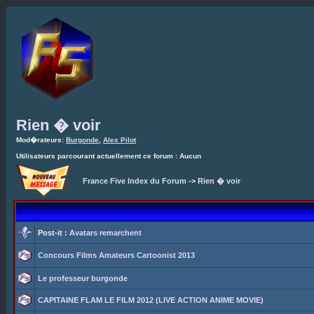
Rien � voir
Mod�rateurs:
Burgonde
,
Alex Pilot
Utilisateurs parcourant actuellement ce forum : Aucun
France Five Index du Forum
->
Rien � voir
Post-it :
Avatars remarchent
Concours Films Amateurs Cartoonist 2013
Le professeur burgonde
CAPITAINE FLAM LE FILM 2012 (LIVE ACTION ANIME MOVIE)