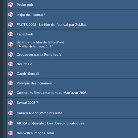
Petite pub
id�e de " sentai "
FACTS 2008 - Le film du festival par ZeMiaL
FaceBook
Sicarius un film de la KeiProd
[
Aller � la page:
1
,
2
]
Crossover par la Funglisoft
NoLifeTV
Catch+Sentai!!
Presque des hommes
Concours films amateurs au Man'azur 2008
Sentai 2008 ?
Kamen Rider (Vampire) Kiba
AKIRA pr�sente : Les Joyeux Loufoques
Nouvelles images Toku