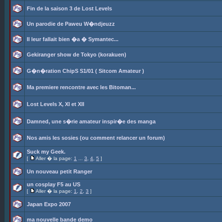
Fin de la saison 3 de Lost Levels
Un parodie de Paweu W�ndjeuzz
Il leur fallait bien �a � Symantec...
Gekiranger show de Tokyo (korakuen)
G�n�ration ChipS S1/01 ( Sitcom Amateur )
Ma premiere rencontre avec les Bitoman...
Lost Levels X, XI et XII
Damned, une s�rie amateur inspir�e des manga
Nos amis les sosies (ou comment relancer un forum)
Suck my Geek.
[
Aller � la page:
1
...
3
,
4
,
5
]
Un nouveau petit Ranger
un cosplay F5 au US
[
Aller � la page:
1
,
2
,
3
]
Japan Expo 2007
ma nouvelle bande demo