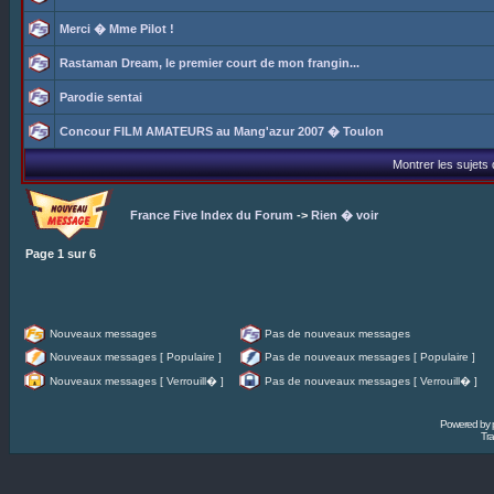
Merci � Mme Pilot !
Rastaman Dream, le premier court de mon frangin...
Parodie sentai
Concour FILM AMATEURS au Mang'azur 2007 � Toulon
Montrer les sujets
France Five Index du Forum
->
Rien � voir
Page
1
sur
6
Nouveaux messages
Pas de nouveaux messages
Nouveaux messages [ Populaire ]
Pas de nouveaux messages [ Populaire ]
Nouveaux messages [ Verrouill� ]
Pas de nouveaux messages [ Verrouill� ]
Powered by
Tra