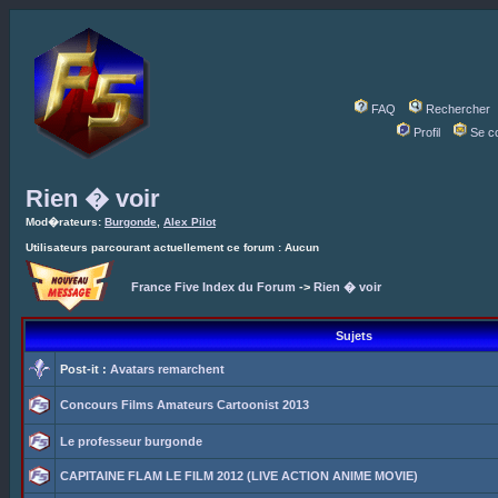
FAQ
Rechercher
Profil
Se c
Rien � voir
Mod�rateurs:
Burgonde
,
Alex Pilot
Utilisateurs parcourant actuellement ce forum : Aucun
France Five Index du Forum
->
Rien � voir
Sujets
Post-it :
Avatars remarchent
Concours Films Amateurs Cartoonist 2013
Le professeur burgonde
CAPITAINE FLAM LE FILM 2012 (LIVE ACTION ANIME MOVIE)