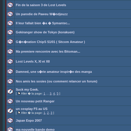
Fin de la saison 3 de Lost Levels
Un parodie de Paweu W�ndjeuzz
Il leur fallait bien �a � Symantec...
Gekiranger show de Tokyo (korakuen)
G�n�ration ChipS S1/01 ( Sitcom Amateur )
Ma premiere rencontre avec les Bitoman...
Lost Levels X, XI et XII
Damned, une s�rie amateur inspir�e des manga
Nos amis les sosies (ou comment relancer un forum)
Suck my Geek.
[
Aller � la page:
1
...
3
,
4
,
5
]
Un nouveau petit Ranger
un cosplay F5 au US
[
Aller � la page:
1
,
2
,
3
]
Japan Expo 2007
ma nouvelle bande demo