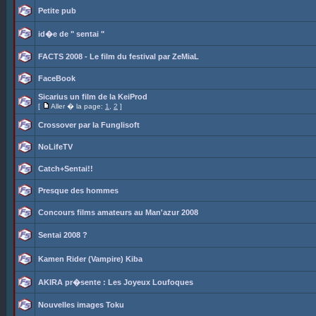
Petite pub
id�e de " sentai "
FACTS 2008 - Le film du festival par ZeMiaL
FaceBook
Sicarius un film de la KeiProd
[
Aller � la page:
1
,
2
]
Crossover par la Funglisoft
NoLifeTV
Catch+Sentai!!
Presque des hommes
Concours films amateurs au Man'azur 2008
Sentai 2008 ?
Kamen Rider (Vampire) Kiba
AKIRA pr�sente : Les Joyeux Loufoques
Nouvelles images Toku