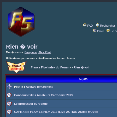
FAQ
Rechercher
Profil
Se c
Rien � voir
Mod�rateurs:
Burgonde
,
Alex Pilot
Utilisateurs parcourant actuellement ce forum : Aucun
France Five Index du Forum
->
Rien � voir
Sujets
Post-it :
Avatars remarchent
Concours Films Amateurs Cartoonist 2013
Le professeur burgonde
CAPITAINE FLAM LE FILM 2012 (LIVE ACTION ANIME MOVIE)