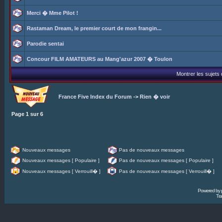
Merci � Mme Pilot !
Rastaman Dream, le premier court de mon frangin...
Parodie sentai
Concour FILM AMATEURS au Mang'azur 2007 � Toulon
Montrer les sujets
France Five Index du Forum
->
Rien � voir
Page
1
sur
6
Nouveaux messages
Pas de nouveaux messages
Nouveaux messages [ Populaire ]
Pas de nouveaux messages [ Populaire ]
Nouveaux messages [ Verrouill� ]
Pas de nouveaux messages [ Verrouill� ]
Powered by
Tra