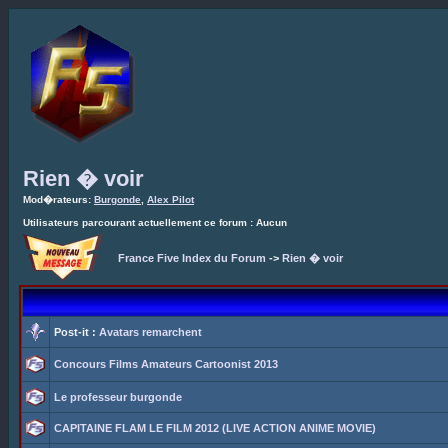
Rien � voir
Mod�rateurs:
Burgonde
,
Alex Pilot
Utilisateurs parcourant actuellement ce forum : Aucun
France Five Index du Forum
->
Rien � voir
Post-it :
Avatars remarchent
Concours Films Amateurs Cartoonist 2013
Le professeur burgonde
CAPITAINE FLAM LE FILM 2012 (LIVE ACTION ANIME MOVIE)