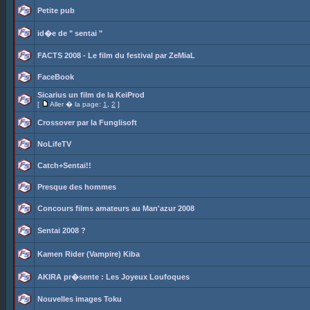
Petite pub
id�e de " sentai "
FACTS 2008 - Le film du festival par ZeMiaL
FaceBook
Sicarius un film de la KeiProd
[
Aller � la page:
1
,
2
]
Crossover par la Funglisoft
NoLifeTV
Catch+Sentai!!
Presque des hommes
Concours films amateurs au Man'azur 2008
Sentai 2008 ?
Kamen Rider (Vampire) Kiba
AKIRA pr�sente : Les Joyeux Loufoques
Nouvelles images Toku