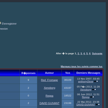
S'enregistrer
nexion
Aller � la page
1
,
2
,
3
,
4
,
5
,
6
Suivante
Marquez tous les sujets comme lus
Auteur
Vus
Derniers Messages
R�ponses
13 Nov 2007, 03:45
9
Red_Fromage
36109
anthony2love
05 F�v 2013, 11:28
Xenoborg
2
43197
Xenoborg
06 Juin 2012, 11:51
0
Reppa
18522
Reppa
22 Mai 2012, 23:38
2
DAVID GUIVANT
23199
DAVID GUIVANT