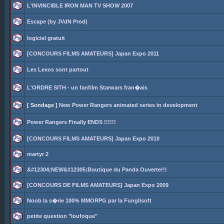
L'INVINCIBLE IRON MAN TV SHOW 2007
Escape (by JVdN Prod)
logiciel gratuit
[CONCOURS FILMS AMATEURS] Japan Expo 2011
Les Lexos sont partout
L'ORDRE SITH - un fanfilm Starwars fran�ais
[ Sondage ]
New Power Rangers animated series in development
Power Rangers Finally ENDS !!!!!!
[CONCOURS FILMS AMATEURS] Japan Expo 2010
martyr 2
&#12304;NEW&#12305;Boutique du Panda Ouverte!!!
[CONCOURS DE FILMS AMATEURS] Japan Expo 2009
Noob la s�rie 100% MMORPG par la Funglisoft
petite question "loufoque"