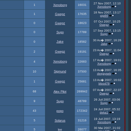
27 Nov 2007, 12:10
1
Xenoborg
16031
Xenoborg
18 Nov 2007, 13:17
1
Gwegz
17635
gigi66
07 Oct 2007, 10:25
0
Gwegz
18623
Gwegz
17 Sep 2007, 13:15
0
Sugo
17789
Sugo
30 Ao� 2007, 16:26
Jake
0
18582
Jake
23 Ao� 2007, 11:04
Gwegz
2
19191
Gwegz
17 Ao� 2007, 19:01
Xenoborg
4
22683
Xenoborg
13 Ao� 2007, 16:35
Sigmund
10
37500
deejayseb
13 Ao� 2007, 16:02
Gwegz
1
25681
blood76
07 Ao� 2007, 22:37
68
Alex Pilot
269942
Gwegz
26 Juil 2007, 03:06
9
Sugo
48789
Sugo
24 Juil 2007, 05:32
43
popo
172342
deka1
19 Juil 2007, 13:19
5
Solarus
31216
Xenoborg
30 Mai 2007, 21:02
5
lee
26077