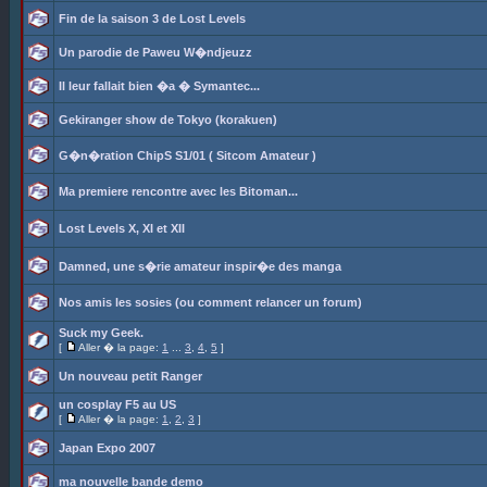
Fin de la saison 3 de Lost Levels
Un parodie de Paweu W�ndjeuzz
Il leur fallait bien �a � Symantec...
Gekiranger show de Tokyo (korakuen)
G�n�ration ChipS S1/01 ( Sitcom Amateur )
Ma premiere rencontre avec les Bitoman...
Lost Levels X, XI et XII
Damned, une s�rie amateur inspir�e des manga
Nos amis les sosies (ou comment relancer un forum)
Suck my Geek.
[
Aller � la page:
1
...
3
,
4
,
5
]
Un nouveau petit Ranger
un cosplay F5 au US
[
Aller � la page:
1
,
2
,
3
]
Japan Expo 2007
ma nouvelle bande demo