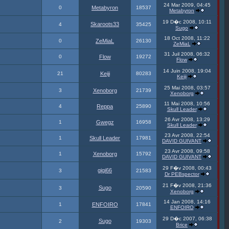
24 Mar 2009, 04:45
0
Metabyron
18537
Metabyron
19 D�c 2008, 10:11
Skaroots33
4
35425
Sugo
18 Oct 2008, 11:22
0
ZeMiaL
26130
ZeMiaL
31 Juil 2008, 06:32
0
Flow
19272
Flow
14 Juin 2008, 19:04
21
Keiji
80283
Keiji
25 Mai 2008, 03:57
3
Xenoborg
21739
Xenoborg
11 Mai 2008, 10:56
4
Reppa
25890
Skull Leader
26 Avr 2008, 13:29
1
Gwegz
16958
Skull Leader
23 Avr 2008, 22:54
1
Skull Leader
17981
DAVID GUIVANT
23 Avr 2008, 09:58
1
Xenoborg
15792
DAVID GUIVANT
29 F�v 2008, 00:43
gigi66
3
21583
Dr PEBspector
21 F�v 2008, 21:36
Sugo
3
20590
Xenoborg
14 Jan 2008, 14:16
1
ENFOIRO
17841
ENFOIRO
29 D�c 2007, 06:38
Sugo
2
19303
Brice