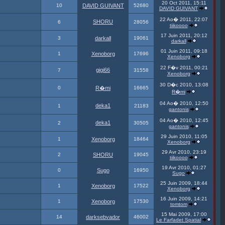
20 Oct 2011, 15:11
10
DAVID GUIVANT
52680
DAVID GUIVANT
22 Ao� 2011, 22:07
SHORU
6
28056
tiikoooo
17 Juin 2011, 20:12
3
darkall
19061
darkall
01 Juin 2011, 09:18
1
Xenoborg
17696
Xenoborg
22 F�v 2011, 00:21
gigi66
7
31558
Xenoborg
30 D�c 2010, 13:08
0
R�mi
16665
R�mi
04 Ao� 2010, 12:50
deka1
1
21183
gantonis
04 Ao� 2010, 12:45
deka1
2
30505
gantonis
29 Juin 2010, 11:05
1
Xenoborg
18464
Xenoborg
29 Avr 2010, 23:19
2
SHORU
19045
tiikoooo
19 Avr 2010, 01:27
0
Sugo
16950
Sugo
25 Juin 2009, 18:44
1
Xenoborg
17522
Xenoborg
16 Juin 2009, 14:21
1
Xenoborg
17530
tomtom
15 Mai 2009, 17:00
14
darksebvador
46002
Le Farfadet Spatial