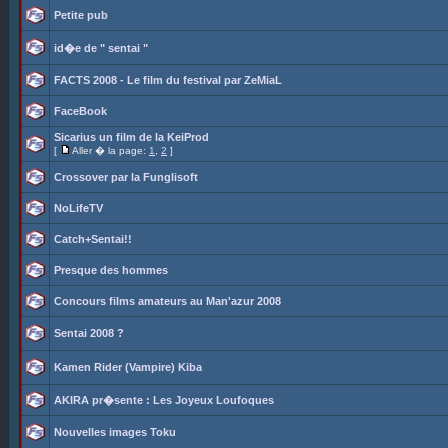
Petite pub
id�e de " sentai "
FACTS 2008 - Le film du festival par ZeMiaL
FaceBook
Sicarius un film de la KeiProd
[
Aller � la page:
1
,
2
]
Crossover par la Funglisoft
NoLifeTV
Catch+Sentai!!
Presque des hommes
Concours films amateurs au Man'azur 2008
Sentai 2008 ?
Kamen Rider (Vampire) Kiba
AKIRA pr�sente : Les Joyeux Loufoques
Nouvelles images Toku