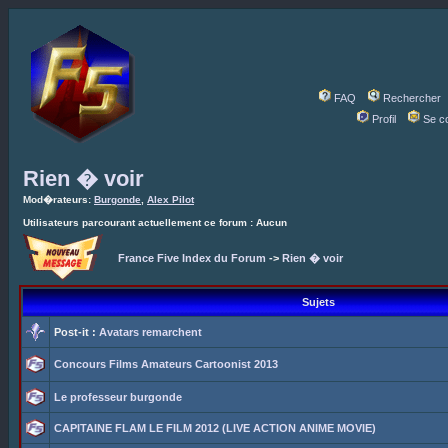
FAQ
Rechercher
Profil
Se c
Rien � voir
Mod�rateurs:
Burgonde
,
Alex Pilot
Utilisateurs parcourant actuellement ce forum : Aucun
France Five Index du Forum
->
Rien � voir
Sujets
Post-it :
Avatars remarchent
Concours Films Amateurs Cartoonist 2013
Le professeur burgonde
CAPITAINE FLAM LE FILM 2012 (LIVE ACTION ANIME MOVIE)