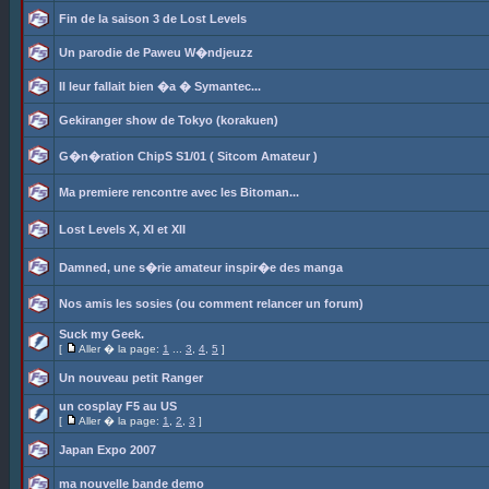
Fin de la saison 3 de Lost Levels
Un parodie de Paweu W�ndjeuzz
Il leur fallait bien �a � Symantec...
Gekiranger show de Tokyo (korakuen)
G�n�ration ChipS S1/01 ( Sitcom Amateur )
Ma premiere rencontre avec les Bitoman...
Lost Levels X, XI et XII
Damned, une s�rie amateur inspir�e des manga
Nos amis les sosies (ou comment relancer un forum)
Suck my Geek.
[
Aller � la page:
1
...
3
,
4
,
5
]
Un nouveau petit Ranger
un cosplay F5 au US
[
Aller � la page:
1
,
2
,
3
]
Japan Expo 2007
ma nouvelle bande demo