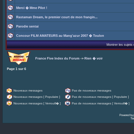
Merci � Mme Pilot !
Rastaman Dream, le premier court de mon frangin...
Parodie sentai
Concour FILM AMATEURS au Mang'azur 2007 � Toulon
Montrer les sujets
France Five Index du Forum
->
Rien � voir
Page
1
sur
6
Nouveaux messages
Pas de nouveaux messages
Nouveaux messages [ Populaire ]
Pas de nouveaux messages [ Populaire ]
Nouveaux messages [ Verrouill� ]
Pas de nouveaux messages [ Verrouill� ]
Powered by
Tra