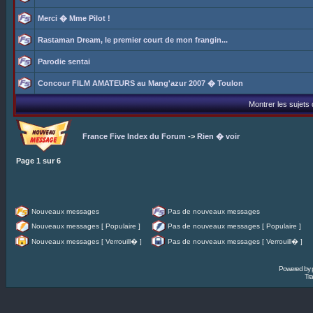
Merci � Mme Pilot !
Rastaman Dream, le premier court de mon frangin...
Parodie sentai
Concour FILM AMATEURS au Mang'azur 2007 � Toulon
Montrer les sujets
France Five Index du Forum
->
Rien � voir
Page
1
sur
6
Nouveaux messages
Pas de nouveaux messages
Nouveaux messages [ Populaire ]
Pas de nouveaux messages [ Populaire ]
Nouveaux messages [ Verrouill� ]
Pas de nouveaux messages [ Verrouill� ]
Powered by
Tra