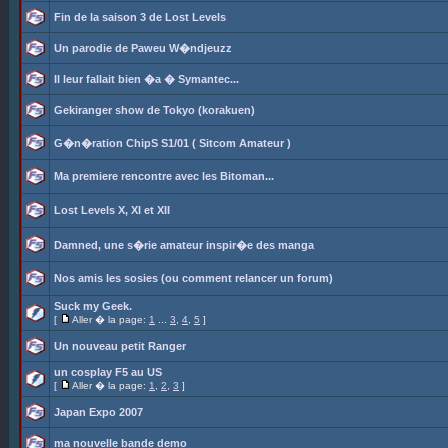
Fin de la saison 3 de Lost Levels
Un parodie de Paweu W�ndjeuzz
Il leur fallait bien �a � Symantec...
Gekiranger show de Tokyo (korakuen)
G�n�ration ChipS S1/01 ( Sitcom Amateur )
Ma premiere rencontre avec les Bitoman...
Lost Levels X, XI et XII
Damned, une s�rie amateur inspir�e des manga
Nos amis les sosies (ou comment relancer un forum)
Suck my Geek.
[
Aller � la page:
1
...
3
,
4
,
5
]
Un nouveau petit Ranger
un cosplay F5 au US
[
Aller � la page:
1
,
2
,
3
]
Japan Expo 2007
ma nouvelle bande demo