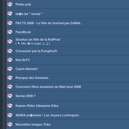
Petite pub
id�e de " sentai "
FACTS 2008 - Le film du festival par ZeMiaL
FaceBook
Sicarius un film de la KeiProd
[
Aller � la page:
1
,
2
]
Crossover par la Funglisoft
NoLifeTV
Catch+Sentai!!
Presque des hommes
Concours films amateurs au Man'azur 2008
Sentai 2008 ?
Kamen Rider (Vampire) Kiba
AKIRA pr�sente : Les Joyeux Loufoques
Nouvelles images Toku