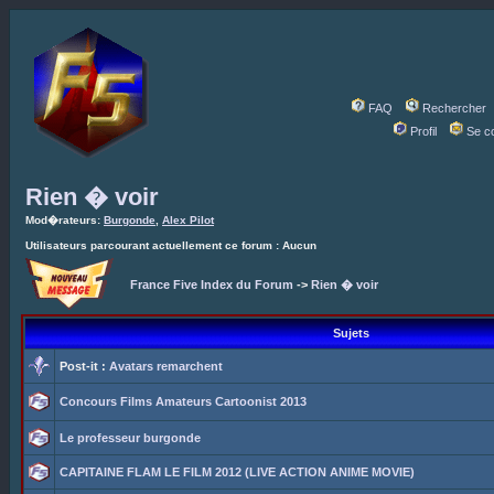
FAQ
Rechercher
Profil
Se c
Rien � voir
Mod�rateurs:
Burgonde
,
Alex Pilot
Utilisateurs parcourant actuellement ce forum : Aucun
France Five Index du Forum
->
Rien � voir
Sujets
Post-it :
Avatars remarchent
Concours Films Amateurs Cartoonist 2013
Le professeur burgonde
CAPITAINE FLAM LE FILM 2012 (LIVE ACTION ANIME MOVIE)