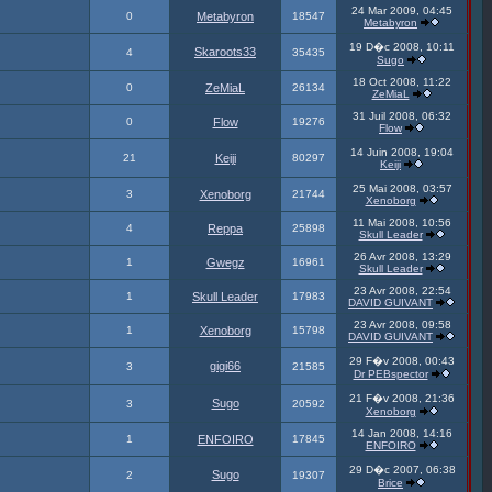
24 Mar 2009, 04:45
0
Metabyron
18547
Metabyron
19 D�c 2008, 10:11
Skaroots33
4
35435
Sugo
18 Oct 2008, 11:22
0
ZeMiaL
26134
ZeMiaL
31 Juil 2008, 06:32
0
Flow
19276
Flow
14 Juin 2008, 19:04
21
Keiji
80297
Keiji
25 Mai 2008, 03:57
3
Xenoborg
21744
Xenoborg
11 Mai 2008, 10:56
4
Reppa
25898
Skull Leader
26 Avr 2008, 13:29
1
Gwegz
16961
Skull Leader
23 Avr 2008, 22:54
1
Skull Leader
17983
DAVID GUIVANT
23 Avr 2008, 09:58
1
Xenoborg
15798
DAVID GUIVANT
29 F�v 2008, 00:43
gigi66
3
21585
Dr PEBspector
21 F�v 2008, 21:36
Sugo
3
20592
Xenoborg
14 Jan 2008, 14:16
1
ENFOIRO
17845
ENFOIRO
29 D�c 2007, 06:38
Sugo
2
19307
Brice