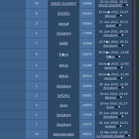
20 Oct 2011, 15:11
10
DAVID GUIVANT
52696
DAVID GUIVANT
22 Ao� 2011, 22:07
SHORU
6
28060
tiikoooo
17 Juin 2011, 20:12
3
darkall
19064
darkall
01 Juin 2011, 09:18
1
Xenoborg
17699
Xenoborg
22 F�v 2011, 00:21
gigi66
7
31568
Xenoborg
30 D�c 2010, 13:08
0
R�mi
16670
R�mi
04 Ao� 2010, 12:50
deka1
1
21188
gantonis
04 Ao� 2010, 12:45
deka1
2
30514
gantonis
29 Juin 2010, 11:05
1
Xenoborg
18466
Xenoborg
29 Avr 2010, 23:19
2
SHORU
19051
tiikoooo
19 Avr 2010, 01:27
0
Sugo
16953
Sugo
25 Juin 2009, 18:44
1
Xenoborg
17528
Xenoborg
16 Juin 2009, 14:21
1
Xenoborg
17537
tomtom
15 Mai 2009, 17:00
14
darksebvador
46012
Le Farfadet Spatial