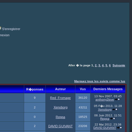
S'enregistrer
nexion
Aller � la page
1
,
2
,
3
,
4
,
5
,
6
Suivante
Marquez tous les sujets comme lus
Auteur
Vus
Derniers Messages
R�ponses
13 Nov 2007, 03:45
9
Red_Fromage
36120
anthony2love
05 F�v 2013, 11:28
Xenoborg
2
43211
Xenoborg
06 Juin 2012, 11:51
0
Reppa
18525
Reppa
22 Mai 2012, 23:38
2
DAVID GUIVANT
23206
DAVID GUIVANT