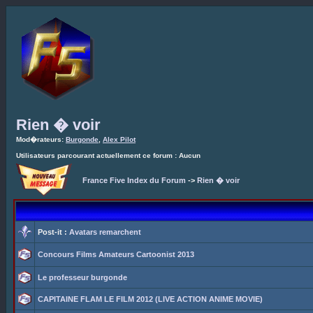
Rien � voir
Mod�rateurs:
Burgonde
,
Alex Pilot
Utilisateurs parcourant actuellement ce forum : Aucun
France Five Index du Forum
->
Rien � voir
Post-it :
Avatars remarchent
Concours Films Amateurs Cartoonist 2013
Le professeur burgonde
CAPITAINE FLAM LE FILM 2012 (LIVE ACTION ANIME MOVIE)