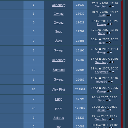
27 Nov 2007, 12:10
1
Xenoborg
16033
Xenoborg
18 Nov 2007, 13:17
1
Gwegz
17639
gigi66
07 Oct 2007, 10:25
0
Gwegz
18628
Gwegz
17 Sep 2007, 13:15
0
Sugo
17792
Sugo
30 Ao� 2007, 16:26
Jake
0
18585
Jake
23 Ao� 2007, 11:04
Gwegz
2
19196
Gwegz
17 Ao� 2007, 19:01
Xenoborg
4
22699
Xenoborg
13 Ao� 2007, 16:35
Sigmund
10
37506
deejayseb
13 Ao� 2007, 16:02
Gwegz
1
25685
blood76
07 Ao� 2007, 22:37
68
Alex Pilot
269967
Gwegz
26 Juil 2007, 03:06
9
Sugo
48794
Sugo
24 Juil 2007, 05:32
43
popo
172392
deka1
19 Juil 2007, 13:19
5
Solarus
31226
Xenoborg
30 Mai 2007, 21:02
5
lee
26083