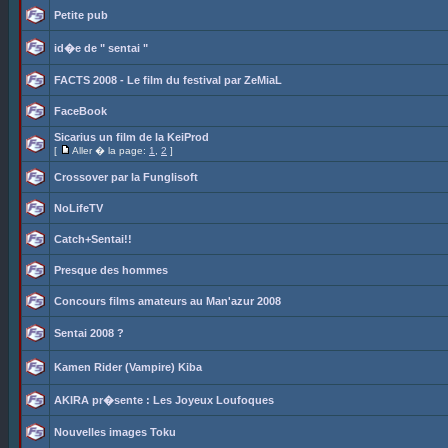
Petite pub
id�e de " sentai "
FACTS 2008 - Le film du festival par ZeMiaL
FaceBook
Sicarius un film de la KeiProd
[
Aller � la page:
1
,
2
]
Crossover par la Funglisoft
NoLifeTV
Catch+Sentai!!
Presque des hommes
Concours films amateurs au Man'azur 2008
Sentai 2008 ?
Kamen Rider (Vampire) Kiba
AKIRA pr�sente : Les Joyeux Loufoques
Nouvelles images Toku