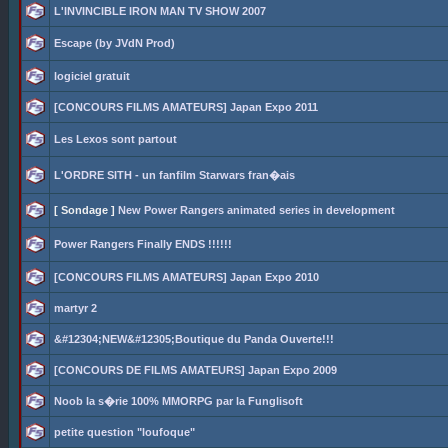
L'INVINCIBLE IRON MAN TV SHOW 2007
Escape (by JVdN Prod)
logiciel gratuit
[CONCOURS FILMS AMATEURS] Japan Expo 2011
Les Lexos sont partout
L'ORDRE SITH - un fanfilm Starwars fran�ais
[ Sondage ]
New Power Rangers animated series in development
Power Rangers Finally ENDS !!!!!!
[CONCOURS FILMS AMATEURS] Japan Expo 2010
martyr 2
&#12304;NEW&#12305;Boutique du Panda Ouverte!!!
[CONCOURS DE FILMS AMATEURS] Japan Expo 2009
Noob la s�rie 100% MMORPG par la Funglisoft
petite question "loufoque"