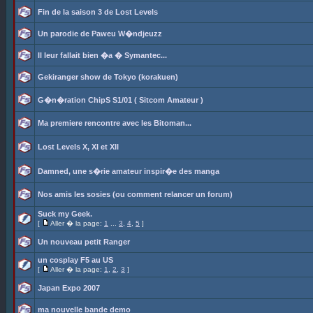
Fin de la saison 3 de Lost Levels
Un parodie de Paweu W�ndjeuzz
Il leur fallait bien �a � Symantec...
Gekiranger show de Tokyo (korakuen)
G�n�ration ChipS S1/01 ( Sitcom Amateur )
Ma premiere rencontre avec les Bitoman...
Lost Levels X, XI et XII
Damned, une s�rie amateur inspir�e des manga
Nos amis les sosies (ou comment relancer un forum)
Suck my Geek.
[
Aller � la page:
1
...
3
,
4
,
5
]
Un nouveau petit Ranger
un cosplay F5 au US
[
Aller � la page:
1
,
2
,
3
]
Japan Expo 2007
ma nouvelle bande demo