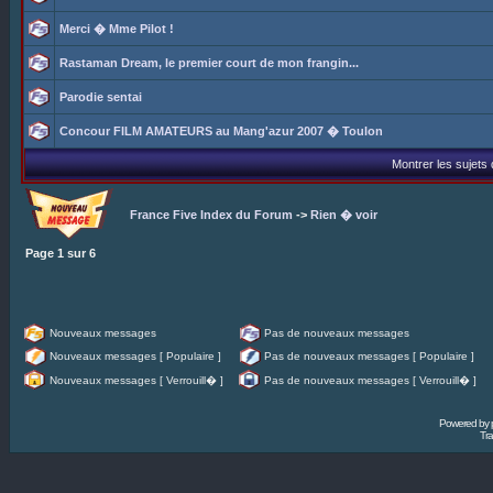
Merci � Mme Pilot !
Rastaman Dream, le premier court de mon frangin...
Parodie sentai
Concour FILM AMATEURS au Mang'azur 2007 � Toulon
Montrer les sujets
France Five Index du Forum
->
Rien � voir
Page
1
sur
6
Nouveaux messages
Pas de nouveaux messages
Nouveaux messages [ Populaire ]
Pas de nouveaux messages [ Populaire ]
Nouveaux messages [ Verrouill� ]
Pas de nouveaux messages [ Verrouill� ]
Powered by
Tra