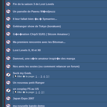
Fin de la saison 3 de Lost Levels
Un parodie de Paweu W�ndjeuzz
Il leur fallait bien �a � Symantec...
Gekiranger show de Tokyo (korakuen)
G�n�ration ChipS S1/01 ( Sitcom Amateur )
Ma premiere rencontre avec les Bitoman...
Lost Levels X, XI et XII
Damned, une s�rie amateur inspir�e des manga
Nos amis les sosies (ou comment relancer un forum)
Suck my Geek.
[
Aller � la page:
1
...
3
,
4
,
5
]
Un nouveau petit Ranger
un cosplay F5 au US
[
Aller � la page:
1
,
2
,
3
]
Japan Expo 2007
ma nouvelle bande demo