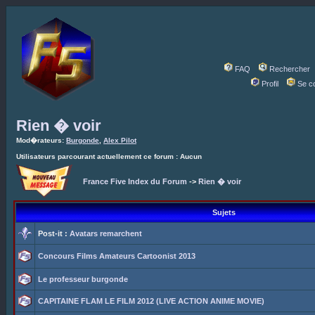
FAQ
Rechercher
Profil
Se c
Rien � voir
Mod�rateurs:
Burgonde
,
Alex Pilot
Utilisateurs parcourant actuellement ce forum : Aucun
France Five Index du Forum
->
Rien � voir
Sujets
Post-it :
Avatars remarchent
Concours Films Amateurs Cartoonist 2013
Le professeur burgonde
CAPITAINE FLAM LE FILM 2012 (LIVE ACTION ANIME MOVIE)