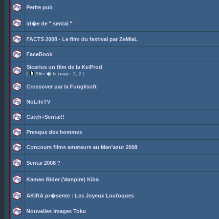
Petite pub
id�e de " sentai "
FACTS 2008 - Le film du festival par ZeMiaL
FaceBook
Sicarius un film de la KeiProd
[
Aller � la page:
1
,
2
]
Crossover par la Funglisoft
NoLifeTV
Catch+Sentai!!
Presque des hommes
Concours films amateurs au Man'azur 2008
Sentai 2008 ?
Kamen Rider (Vampire) Kiba
AKIRA pr�sente : Les Joyeux Loufoques
Nouvelles images Toku