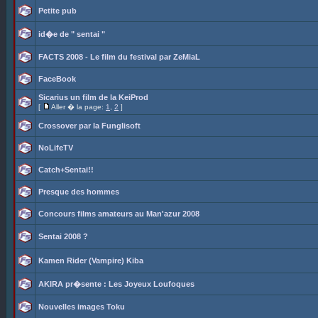
Petite pub
id�e de " sentai "
FACTS 2008 - Le film du festival par ZeMiaL
FaceBook
Sicarius un film de la KeiProd
[
Aller � la page:
1
,
2
]
Crossover par la Funglisoft
NoLifeTV
Catch+Sentai!!
Presque des hommes
Concours films amateurs au Man'azur 2008
Sentai 2008 ?
Kamen Rider (Vampire) Kiba
AKIRA pr�sente : Les Joyeux Loufoques
Nouvelles images Toku