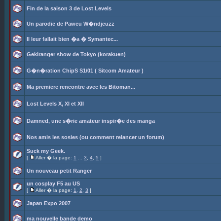
Fin de la saison 3 de Lost Levels
Un parodie de Paweu W�ndjeuzz
Il leur fallait bien �a � Symantec...
Gekiranger show de Tokyo (korakuen)
G�n�ration ChipS S1/01 ( Sitcom Amateur )
Ma premiere rencontre avec les Bitoman...
Lost Levels X, XI et XII
Damned, une s�rie amateur inspir�e des manga
Nos amis les sosies (ou comment relancer un forum)
Suck my Geek.
[
Aller � la page:
1
...
3
,
4
,
5
]
Un nouveau petit Ranger
un cosplay F5 au US
[
Aller � la page:
1
,
2
,
3
]
Japan Expo 2007
ma nouvelle bande demo