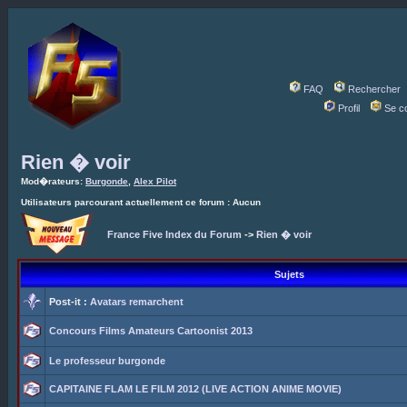
FAQ
Rechercher
Profil
Se c
Rien � voir
Mod�rateurs:
Burgonde
,
Alex Pilot
Utilisateurs parcourant actuellement ce forum : Aucun
France Five Index du Forum
->
Rien � voir
Sujets
Post-it :
Avatars remarchent
Concours Films Amateurs Cartoonist 2013
Le professeur burgonde
CAPITAINE FLAM LE FILM 2012 (LIVE ACTION ANIME MOVIE)