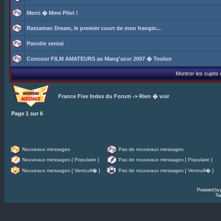
Merci � Mme Pilot !
Rastaman Dream, le premier court de mon frangin...
Parodie sentai
Concour FILM AMATEURS au Mang'azur 2007 � Toulon
Montrer les sujets
France Five Index du Forum
->
Rien � voir
Page
1
sur
6
Nouveaux messages
Pas de nouveaux messages
Nouveaux messages [ Populaire ]
Pas de nouveaux messages [ Populaire ]
Nouveaux messages [ Verrouill� ]
Pas de nouveaux messages [ Verrouill� ]
Powered by
Tra