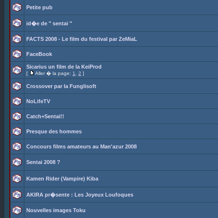
Petite pub
id�e de " sentai "
FACTS 2008 - Le film du festival par ZeMiaL
FaceBook
Sicarius un film de la KeiProd
[
Aller � la page:
1
,
2
]
Crossover par la Funglisoft
NoLifeTV
Catch+Sentai!!
Presque des hommes
Concours films amateurs au Man'azur 2008
Sentai 2008 ?
Kamen Rider (Vampire) Kiba
AKIRA pr�sente : Les Joyeux Loufoques
Nouvelles images Toku