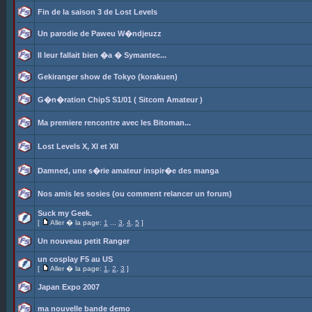
Fin de la saison 3 de Lost Levels
Un parodie de Paweu W�ndjeuzz
Il leur fallait bien �a � Symantec...
Gekiranger show de Tokyo (korakuen)
G�n�ration ChipS S1/01 ( Sitcom Amateur )
Ma premiere rencontre avec les Bitoman...
Lost Levels X, XI et XII
Damned, une s�rie amateur inspir�e des manga
Nos amis les sosies (ou comment relancer un forum)
Suck my Geek.
[
Aller � la page:
1
...
3
,
4
,
5
]
Un nouveau petit Ranger
un cosplay F5 au US
[
Aller � la page:
1
,
2
,
3
]
Japan Expo 2007
ma nouvelle bande demo