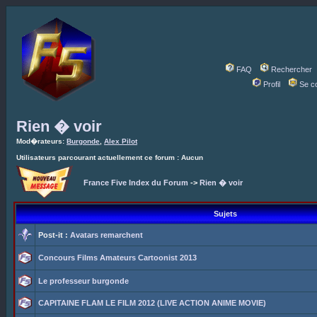
FAQ
Rechercher
Profil
Se c
Rien � voir
Mod�rateurs:
Burgonde
,
Alex Pilot
Utilisateurs parcourant actuellement ce forum : Aucun
France Five Index du Forum
->
Rien � voir
Sujets
Post-it :
Avatars remarchent
Concours Films Amateurs Cartoonist 2013
Le professeur burgonde
CAPITAINE FLAM LE FILM 2012 (LIVE ACTION ANIME MOVIE)