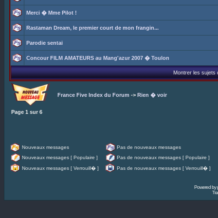
Merci � Mme Pilot !
Rastaman Dream, le premier court de mon frangin...
Parodie sentai
Concour FILM AMATEURS au Mang'azur 2007 � Toulon
Montrer les sujets
France Five Index du Forum
->
Rien � voir
Page
1
sur
6
Nouveaux messages
Pas de nouveaux messages
Nouveaux messages [ Populaire ]
Pas de nouveaux messages [ Populaire ]
Nouveaux messages [ Verrouill� ]
Pas de nouveaux messages [ Verrouill� ]
Powered by
Tra