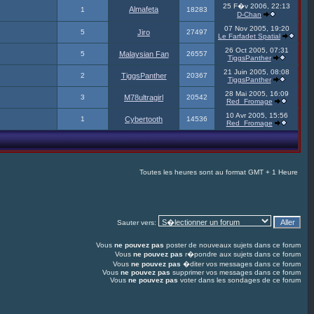
25 F�v 2006, 22:13
Almafeta
1
18283
D-Chan
07 Nov 2005, 19:20
5
Jiro
27497
Le Farfadet Spatial
26 Oct 2005, 07:31
5
Malaysian Fan
26557
TiggsPanther
21 Juin 2005, 08:08
2
TiggsPanther
20367
TiggsPanther
28 Mai 2005, 16:09
3
M78ultragirl
20542
Red_Fromage
10 Avr 2005, 15:56
1
Cybertooth
14536
Red_Fromage
Toutes les heures sont au format GMT + 1 Heure
Sauter vers:
Vous
ne pouvez pas
poster de nouveaux sujets dans ce forum
Vous
ne pouvez pas
r�pondre aux sujets dans ce forum
Vous
ne pouvez pas
�diter vos messages dans ce forum
Vous
ne pouvez pas
supprimer vos messages dans ce forum
Vous
ne pouvez pas
voter dans les sondages de ce forum