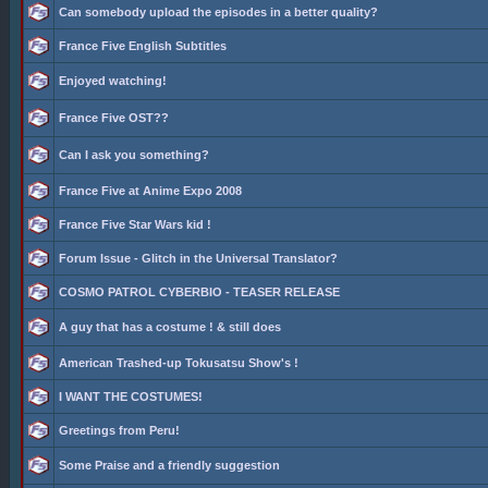
Can somebody upload the episodes in a better quality?
France Five English Subtitles
Enjoyed watching!
France Five OST??
Can I ask you something?
France Five at Anime Expo 2008
France Five Star Wars kid !
Forum Issue - Glitch in the Universal Translator?
COSMO PATROL CYBERBIO - TEASER RELEASE
A guy that has a costume ! & still does
American Trashed-up Tokusatsu Show's !
I WANT THE COSTUMES!
Greetings from Peru!
Some Praise and a friendly suggestion