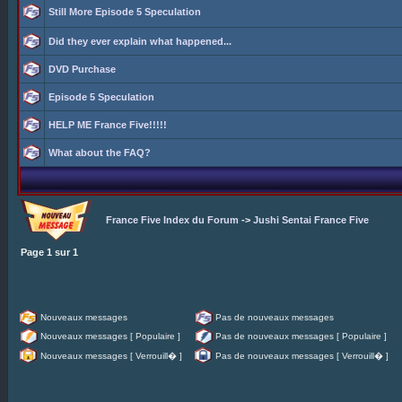
Still More Episode 5 Speculation
Did they ever explain what happened...
DVD Purchase
Episode 5 Speculation
HELP ME France Five!!!!!
What about the FAQ?
France Five Index du Forum
->
Jushi Sentai France Five
Page
1
sur
1
Nouveaux messages
Pas de nouveaux messages
Nouveaux messages [ Populaire ]
Pas de nouveaux messages [ Populaire ]
Nouveaux messages [ Verrouill� ]
Pas de nouveaux messages [ Verrouill� ]