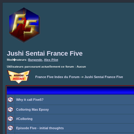
Jushi Sentai France Five
Mod�rateurs:
Burgonde
,
Alex Pilot
Utilisateurs parcourant actuellement ce forum : Aucun
France Five Index du Forum
->
Jushi Sentai France Five
Why it call Five5?
Colloring Mas Epoxy
#Colloring
Episode Five - initial thoughts