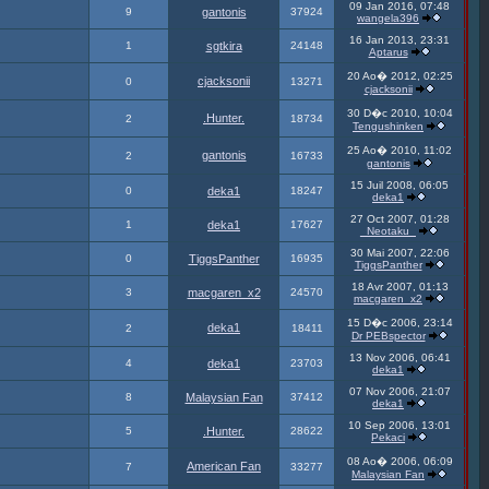
09 Jan 2016, 07:48
9
gantonis
37924
wangela396
16 Jan 2013, 23:31
1
sgtkira
24148
Aptarus
20 Ao� 2012, 02:25
cjacksonii
0
13271
cjacksonii
30 D�c 2010, 10:04
.Hunter.
2
18734
Tengushinken
25 Ao� 2010, 11:02
gantonis
2
16733
gantonis
15 Juil 2008, 06:05
0
deka1
18247
deka1
27 Oct 2007, 01:28
1
deka1
17627
_Neotaku_
30 Mai 2007, 22:06
0
TiggsPanther
16935
TiggsPanther
18 Avr 2007, 01:13
3
macgaren_x2
24570
macgaren_x2
15 D�c 2006, 23:14
deka1
2
18411
Dr PEBspector
13 Nov 2006, 06:41
4
deka1
23703
deka1
07 Nov 2006, 21:07
8
Malaysian Fan
37412
deka1
10 Sep 2006, 13:01
5
.Hunter.
28622
Pekaci
08 Ao� 2006, 06:09
American Fan
7
33277
Malaysian Fan