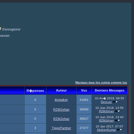
S'enregistrer
nexion
Marquez tous les sujets comme lus
Auteur
Vus
Derniers Messages
R�ponses
01 Ao� 2018, 08:55
jjsneaker
6
31991
DenLee
10 Juin 2018, 13:55
0
RZMJohan
36666
RZMJohan
10 Juin 2018, 13:43
0
RZMJohan
38927
RZMJohan
10 Jan 2017, 07:07
3
TiggsPanther
27477
AkshayKumar