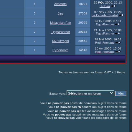
25 F�v 2006, 22:13
Almafeta
1
18291
D-Chan
07 Nov 2005, 19:20
5
Jiro
27508
Le Farfadet Spatial
26 Oct 2005, 07:31
5
Malaysian Fan
26565
TiggsPanther
21 Juin 2005, 08:08
2
TiggsPanther
20382
TiggsPanther
28 Mai 2005, 16:09
3
M78ultragirl
20562
Red_Fromage
10 Avr 2005, 15:56
1
Cybertooth
14543
Red_Fromage
Toutes les heures sont au format GMT + 1 Heure
Sauter vers:
Vous
ne pouvez pas
poster de nouveaux sujets dans ce forum
Vous
ne pouvez pas
r�pondre aux sujets dans ce forum
Vous
ne pouvez pas
�diter vos messages dans ce forum
Vous
ne pouvez pas
supprimer vos messages dans ce forum
Vous
ne pouvez pas
voter dans les sondages de ce forum