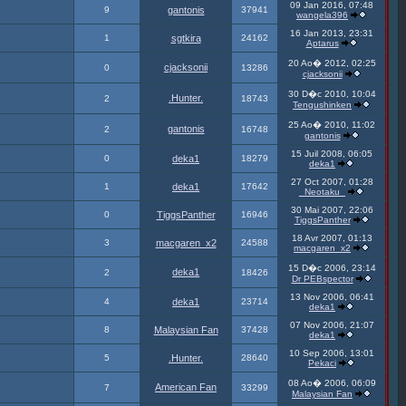
09 Jan 2016, 07:48
9
gantonis
37941
wangela396
16 Jan 2013, 23:31
1
sgtkira
24162
Aptarus
20 Ao� 2012, 02:25
cjacksonii
0
13286
cjacksonii
30 D�c 2010, 10:04
.Hunter.
2
18743
Tengushinken
25 Ao� 2010, 11:02
gantonis
2
16748
gantonis
15 Juil 2008, 06:05
0
deka1
18279
deka1
27 Oct 2007, 01:28
1
deka1
17642
_Neotaku_
30 Mai 2007, 22:06
0
TiggsPanther
16946
TiggsPanther
18 Avr 2007, 01:13
3
macgaren_x2
24588
macgaren_x2
15 D�c 2006, 23:14
deka1
2
18426
Dr PEBspector
13 Nov 2006, 06:41
4
deka1
23714
deka1
07 Nov 2006, 21:07
8
Malaysian Fan
37428
deka1
10 Sep 2006, 13:01
5
.Hunter.
28640
Pekaci
08 Ao� 2006, 06:09
American Fan
7
33299
Malaysian Fan