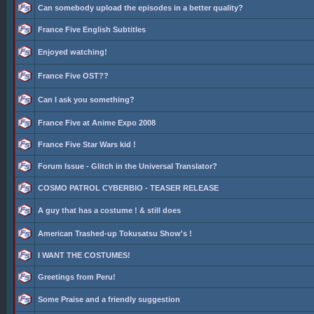
Can somebody upload the episodes in a better quality?
France Five English Subtitles
Enjoyed watching!
France Five OST??
Can I ask you something?
France Five at Anime Expo 2008
France Five Star Wars kid !
Forum Issue - Glitch in the Universal Translator?
COSMO PATROL CYBERBIO - TEASER RELEASE
A guy that has a costume ! & still does
American Trashed-up Tokusatsu Show's !
I WANT THE COSTUMES!
Greetings from Peru!
Some Praise and a friendly suggestion