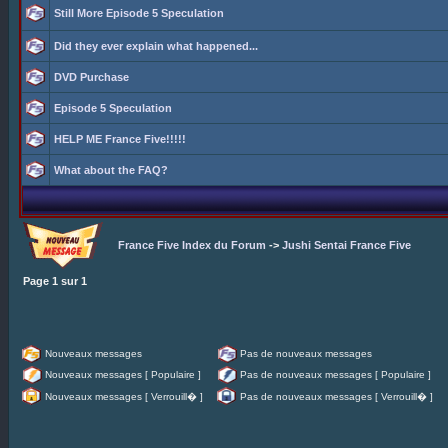
Still More Episode 5 Speculation
Did they ever explain what happened...
DVD Purchase
Episode 5 Speculation
HELP ME France Five!!!!!
What about the FAQ?
France Five Index du Forum
->
Jushi Sentai France Five
Page
1
sur
1
Nouveaux messages
Pas de nouveaux messages
Nouveaux messages [ Populaire ]
Pas de nouveaux messages [ Populaire ]
Nouveaux messages [ Verrouill� ]
Pas de nouveaux messages [ Verrouill� ]