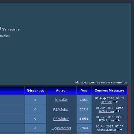
S'enregistrer
nexion
Marquez tous les sujets comme lus
Auteur
Vus
Derniers Messages
R�ponses
01 Ao� 2018, 08:55
jjsneaker
6
32008
DenLee
10 Juin 2018, 13:55
0
RZMJohan
36711
RZMJohan
10 Juin 2018, 13:43
0
RZMJohan
38991
RZMJohan
10 Jan 2017, 07:07
3
TiggsPanther
27504
AkshayKumar