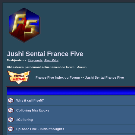
Jushi Sentai France Five
Mod�rateurs:
Burgonde
,
Alex Pilot
Utilisateurs parcourant actuellement ce forum : Aucun
France Five Index du Forum
->
Jushi Sentai France Five
Why it call Five5?
Colloring Mas Epoxy
#Colloring
Episode Five - initial thoughts