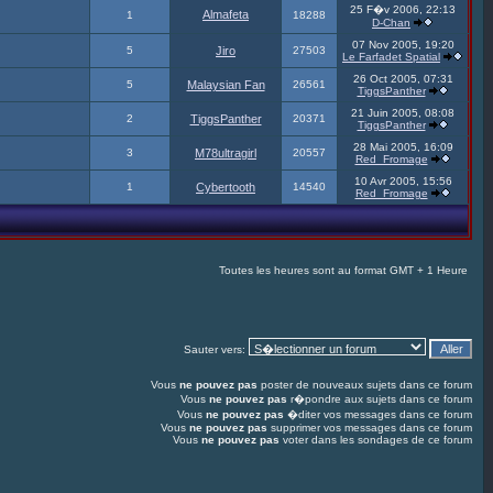
25 F�v 2006, 22:13
Almafeta
1
18288
D-Chan
07 Nov 2005, 19:20
5
Jiro
27503
Le Farfadet Spatial
26 Oct 2005, 07:31
5
Malaysian Fan
26561
TiggsPanther
21 Juin 2005, 08:08
2
TiggsPanther
20371
TiggsPanther
28 Mai 2005, 16:09
3
M78ultragirl
20557
Red_Fromage
10 Avr 2005, 15:56
1
Cybertooth
14540
Red_Fromage
Toutes les heures sont au format GMT + 1 Heure
Sauter vers:
Vous
ne pouvez pas
poster de nouveaux sujets dans ce forum
Vous
ne pouvez pas
r�pondre aux sujets dans ce forum
Vous
ne pouvez pas
�diter vos messages dans ce forum
Vous
ne pouvez pas
supprimer vos messages dans ce forum
Vous
ne pouvez pas
voter dans les sondages de ce forum