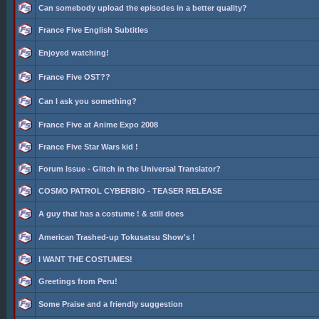
Can somebody upload the episodes in a better quality?
France Five English Subtitles
Enjoyed watching!
France Five OST??
Can I ask you something?
France Five at Anime Expo 2008
France Five Star Wars kid !
Forum Issue - Glitch in the Universal Translator?
COSMO PATROL CYBERBIO - TEASER RELEASE
A guy that has a costume ! & still does
American Trashed-up Tokusatsu Show's !
I WANT THE COSTUMES!
Greetings from Peru!
Some Praise and a friendly suggestion