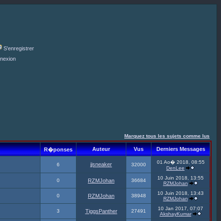
S'enregistrer
nexion
Marquez tous les sujets comme lus
Auteur
Vus
Derniers Messages
R�ponses
01 Ao� 2018, 08:55
jjsneaker
6
32000
DenLee
10 Juin 2018, 13:55
0
RZMJohan
36684
RZMJohan
10 Juin 2018, 13:43
0
RZMJohan
38948
RZMJohan
10 Jan 2017, 07:07
3
TiggsPanther
27491
AkshayKumar