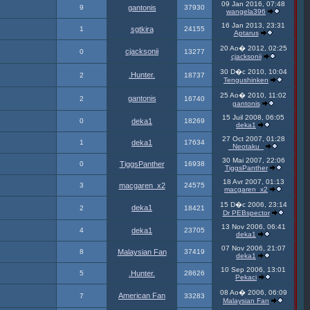
09 Jan 2016, 07:48
9
gantonis
37930
wangela396
16 Jan 2013, 23:31
1
sgtkira
24155
Aptarus
20 Ao� 2012, 02:25
cjacksonii
0
13277
cjacksonii
30 D�c 2010, 10:04
.Hunter.
2
18737
Tengushinken
25 Ao� 2010, 11:02
gantonis
2
16740
gantonis
15 Juil 2008, 06:05
0
deka1
18269
deka1
27 Oct 2007, 01:28
1
deka1
17634
_Neotaku_
30 Mai 2007, 22:06
0
TiggsPanther
16938
TiggsPanther
18 Avr 2007, 01:13
3
macgaren_x2
24575
macgaren_x2
15 D�c 2006, 23:14
deka1
2
18421
Dr PEBspector
13 Nov 2006, 06:41
4
deka1
23705
deka1
07 Nov 2006, 21:07
8
Malaysian Fan
37419
deka1
10 Sep 2006, 13:01
5
.Hunter.
28626
Pekaci
08 Ao� 2006, 06:09
American Fan
7
33283
Malaysian Fan