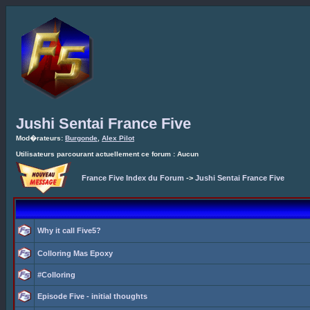
Jushi Sentai France Five
Mod�rateurs:
Burgonde
,
Alex Pilot
Utilisateurs parcourant actuellement ce forum : Aucun
France Five Index du Forum
->
Jushi Sentai France Five
Why it call Five5?
Colloring Mas Epoxy
#Colloring
Episode Five - initial thoughts