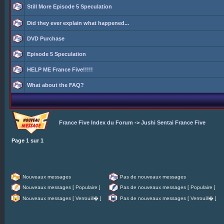
Still More Episode 5 Speculation
Did they ever explain what happened...
DVD Purchase
Episode 5 Speculation
HELP ME France Five!!!!!
What about the FAQ?
France Five Index du Forum
->
Jushi Sentai France Five
Page
1
sur
1
Nouveaux messages
Pas de nouveaux messages
Nouveaux messages [ Populaire ]
Pas de nouveaux messages [ Populaire ]
Nouveaux messages [ Verrouill� ]
Pas de nouveaux messages [ Verrouill� ]