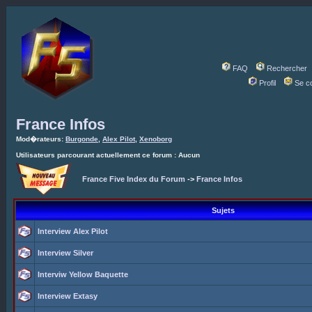
FAQ
Rechercher
Profil
Se c
France Infos
Mod�rateurs:
Burgonde
,
Alex Pilot
,
Xenoborg
Utilisateurs parcourant actuellement ce forum : Aucun
France Five Index du Forum
->
France Infos
Sujets
Interview Alex Pilot
Interview Silver
Interviw Yellow Baquette
Interview Extasy