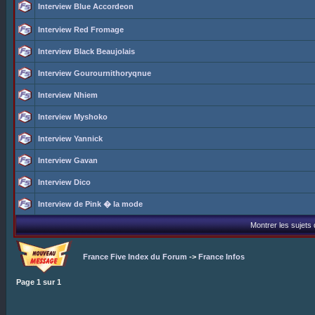
Interview Blue Accordeon
Interview Red Fromage
Interview Black Beaujolais
Interview Gourournithoryqnue
Interview Nhiem
Interview Myshoko
Interview Yannick
Interview Gavan
Interview Dico
Interview de Pink � la mode
Montrer les sujets
France Five Index du Forum
->
France Infos
Page
1
sur
1