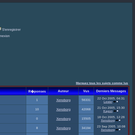
S'enregistrer
nexion
Marquez tous les sujets comme lus
Auteur
Vus
Derniers Messages
R�ponses
22 Oct 2005, 04:31
1
Xenoborg
56331
Lester
21 Oct 2005, 15:30
10
Xenoborg
42068
Kagon
18 Oct 2005, 12:26
0
Xenoborg
15505
Xenoborg
23 Sep 2005, 10:08
8
Xenoborg
34194
Xenoborg