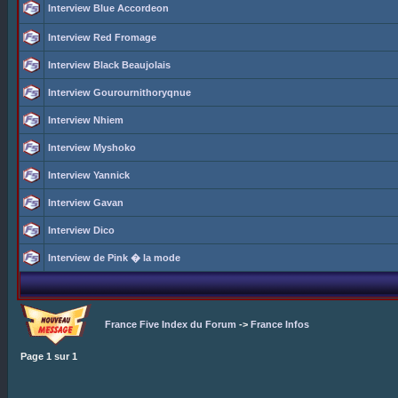
Interview Blue Accordeon
Interview Red Fromage
Interview Black Beaujolais
Interview Gourournithoryqnue
Interview Nhiem
Interview Myshoko
Interview Yannick
Interview Gavan
Interview Dico
Interview de Pink � la mode
France Five Index du Forum
->
France Infos
Page
1
sur
1