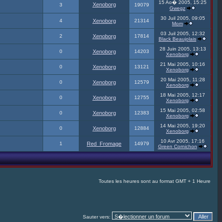
15 Ao� 2005, 15:25
Xenoborg
3
19079
Gwegz
30 Juil 2005, 09:05
4
Xenoborg
21314
Mom
03 Juil 2005, 12:32
2
Xenoborg
17814
Black Beaujolais
28 Juin 2005, 13:13
0
Xenoborg
14203
Xenoborg
21 Mai 2005, 10:16
0
Xenoborg
13121
Xenoborg
20 Mai 2005, 11:28
0
Xenoborg
12579
Xenoborg
18 Mai 2005, 12:17
0
Xenoborg
12755
Xenoborg
15 Mai 2005, 02:58
0
Xenoborg
12383
Xenoborg
14 Mai 2005, 19:20
0
Xenoborg
12884
Xenoborg
10 Avr 2005, 17:16
1
Red_Fromage
14979
Green Cornichon
Toutes les heures sont au format GMT + 1 Heure
Sauter vers: