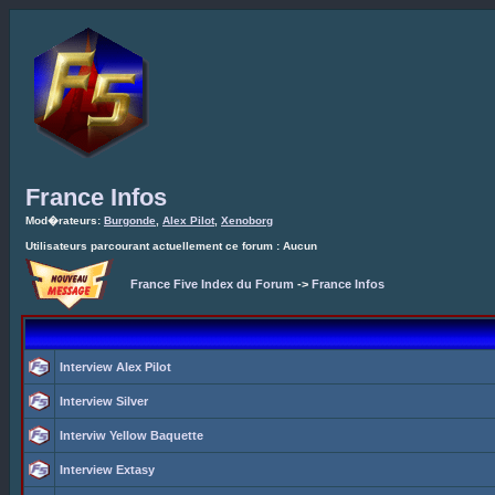
France Infos
Mod�rateurs:
Burgonde
,
Alex Pilot
,
Xenoborg
Utilisateurs parcourant actuellement ce forum : Aucun
France Five Index du Forum
->
France Infos
Interview Alex Pilot
Interview Silver
Interviw Yellow Baquette
Interview Extasy