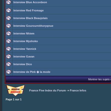
Interview Blue Accordeon
Interview Red Fromage
Interview Black Beaujolais
Interview Gourournithoryqnue
Interview Nhiem
Interview Myshoko
Interview Yannick
Interview Gavan
Interview Dico
Interview de Pink � la mode
Montrer les sujets
France Five Index du Forum
->
France Infos
Page
1
sur
1