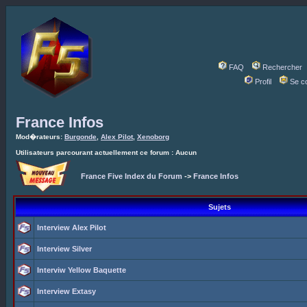
FAQ
Rechercher
Profil
Se c
France Infos
Mod�rateurs:
Burgonde
,
Alex Pilot
,
Xenoborg
Utilisateurs parcourant actuellement ce forum : Aucun
France Five Index du Forum
->
France Infos
Sujets
Interview Alex Pilot
Interview Silver
Interviw Yellow Baquette
Interview Extasy