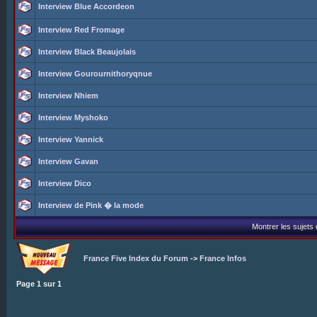
Interview Blue Accordeon
Interview Red Fromage
Interview Black Beaujolais
Interview Gourournithoryqnue
Interview Nhiem
Interview Myshoko
Interview Yannick
Interview Gavan
Interview Dico
Interview de Pink � la mode
Montrer les sujets
France Five Index du Forum
->
France Infos
Page
1
sur
1