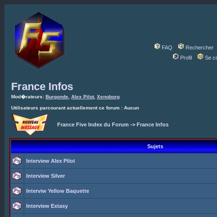
FAQ
Rechercher
Profil
Se c
France Infos
Mod�rateurs:
Burgonde
,
Alex Pilot
,
Xenoborg
Utilisateurs parcourant actuellement ce forum : Aucun
France Five Index du Forum
->
France Infos
Sujets
Interview Alex Pilot
Interview Silver
Interviw Yellow Baquette
Interview Extasy