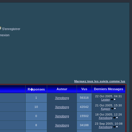
S'enregistrer
nexion
Marquez tous les sujets comme lus
Auteur
Vus
Derniers Messages
R�ponses
22 Oct 2005, 04:31
1
Xenoborg
56316
Lester
21 Oct 2005, 15:30
10
Xenoborg
42042
Kagon
18 Oct 2005, 12:26
0
Xenoborg
15502
Xenoborg
23 Sep 2005, 10:08
8
Xenoborg
34188
Xenoborg