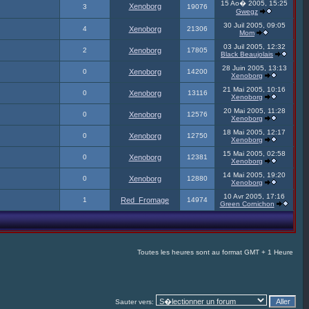
15 Ao� 2005, 15:25
Xenoborg
3
19076
Gwegz
30 Juil 2005, 09:05
4
Xenoborg
21306
Mom
03 Juil 2005, 12:32
2
Xenoborg
17805
Black Beaujolais
28 Juin 2005, 13:13
0
Xenoborg
14200
Xenoborg
21 Mai 2005, 10:16
0
Xenoborg
13116
Xenoborg
20 Mai 2005, 11:28
0
Xenoborg
12576
Xenoborg
18 Mai 2005, 12:17
0
Xenoborg
12750
Xenoborg
15 Mai 2005, 02:58
0
Xenoborg
12381
Xenoborg
14 Mai 2005, 19:20
0
Xenoborg
12880
Xenoborg
10 Avr 2005, 17:16
1
Red_Fromage
14974
Green Cornichon
Toutes les heures sont au format GMT + 1 Heure
Sauter vers: