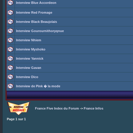
Interview Blue Accordeon
Interview Red Fromage
Interview Black Beaujolais
Interview Gourournithoryqnue
Interview Nhiem
Interview Myshoko
Interview Yannick
Interview Gavan
Interview Dico
Interview de Pink � la mode
France Five Index du Forum
->
France Infos
Page
1
sur
1