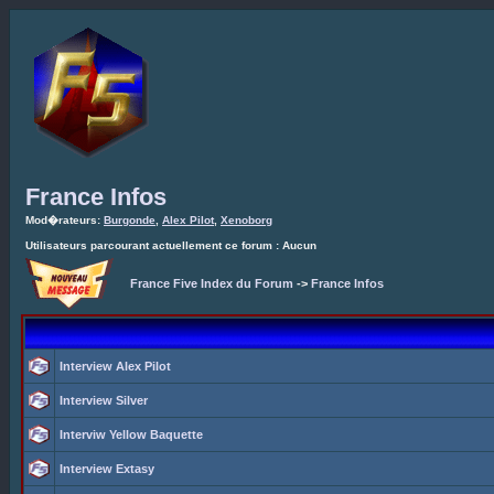
France Infos
Mod�rateurs:
Burgonde
,
Alex Pilot
,
Xenoborg
Utilisateurs parcourant actuellement ce forum : Aucun
France Five Index du Forum
->
France Infos
Interview Alex Pilot
Interview Silver
Interviw Yellow Baquette
Interview Extasy