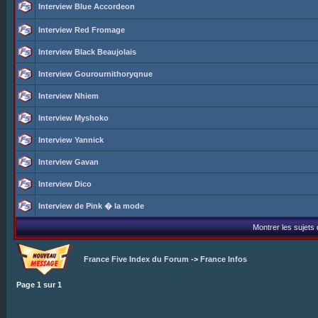
Interview Blue Accordeon
Interview Red Fromage
Interview Black Beaujolais
Interview Gourournithoryqnue
Interview Nhiem
Interview Myshoko
Interview Yannick
Interview Gavan
Interview Dico
Interview de Pink � la mode
Montrer les sujets
France Five Index du Forum
->
France Infos
Page
1
sur
1