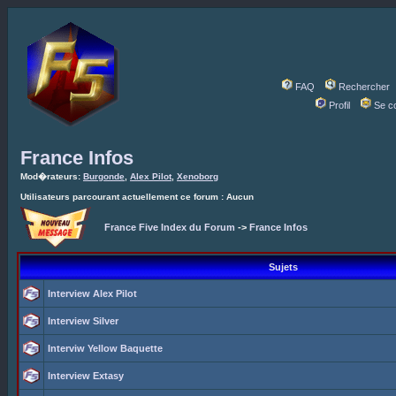
FAQ
Rechercher
Profil
Se c
France Infos
Mod�rateurs:
Burgonde
,
Alex Pilot
,
Xenoborg
Utilisateurs parcourant actuellement ce forum : Aucun
France Five Index du Forum
->
France Infos
Sujets
Interview Alex Pilot
Interview Silver
Interviw Yellow Baquette
Interview Extasy