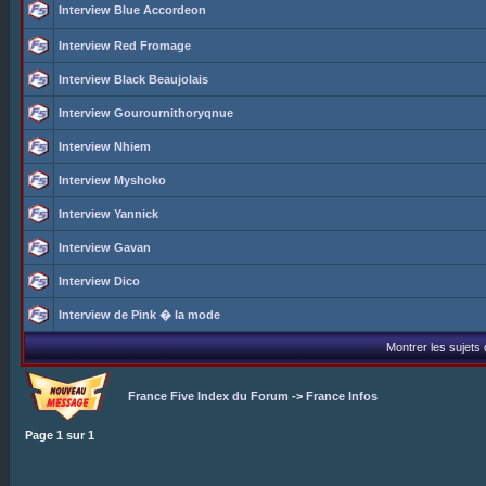
Interview Blue Accordeon
Interview Red Fromage
Interview Black Beaujolais
Interview Gourournithoryqnue
Interview Nhiem
Interview Myshoko
Interview Yannick
Interview Gavan
Interview Dico
Interview de Pink � la mode
Montrer les sujets
France Five Index du Forum
->
France Infos
Page
1
sur
1