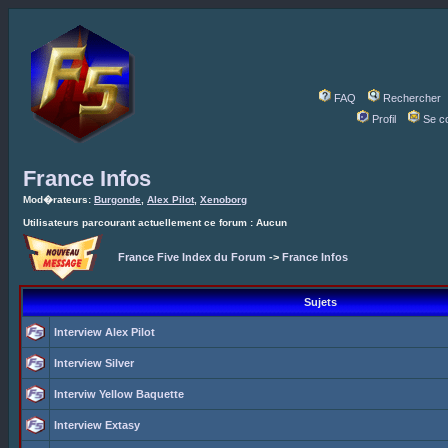
FAQ
Rechercher
Profil
Se c
France Infos
Mod�rateurs:
Burgonde
,
Alex Pilot
,
Xenoborg
Utilisateurs parcourant actuellement ce forum : Aucun
France Five Index du Forum
->
France Infos
Sujets
Interview Alex Pilot
Interview Silver
Interviw Yellow Baquette
Interview Extasy