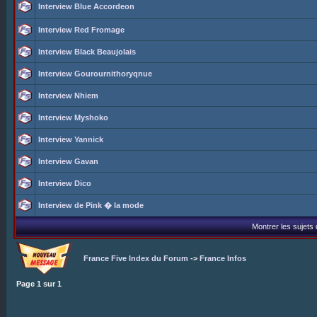
Interview Blue Accordeon
Interview Red Fromage
Interview Black Beaujolais
Interview Gourournithoryqnue
Interview Nhiem
Interview Myshoko
Interview Yannick
Interview Gavan
Interview Dico
Interview de Pink � la mode
Montrer les sujets
France Five Index du Forum
->
France Infos
Page
1
sur
1