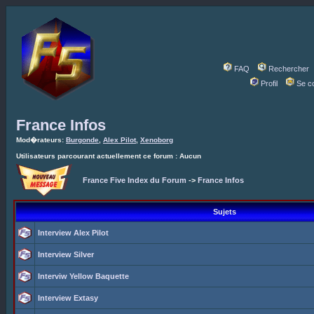
FAQ
Rechercher
Profil
Se c
France Infos
Mod�rateurs:
Burgonde
,
Alex Pilot
,
Xenoborg
Utilisateurs parcourant actuellement ce forum : Aucun
France Five Index du Forum
->
France Infos
Sujets
Interview Alex Pilot
Interview Silver
Interviw Yellow Baquette
Interview Extasy