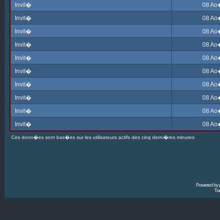
Invit�
08 Ao
Invit�
08 Ao
Invit�
08 Ao
Invit�
08 Ao
Invit�
08 Ao
Invit�
08 Ao
Invit�
08 Ao
Invit�
08 Ao
Invit�
08 Ao
Invit�
08 Ao
Ces donn�es sont bas�es sur les utilisateurs actifs des cinq derni�res minutes
Powered by
Tra