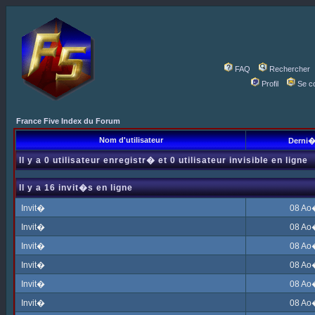
FAQ
Rechercher
Profil
Se c
France Five Index du Forum
Nom d'utilisateur
Derni�
Il y a 0 utilisateur enregistr� et 0 utilisateur invisible en ligne
Il y a 16 invit�s en ligne
Invit�
08 Ao
Invit�
08 Ao
Invit�
08 Ao
Invit�
08 Ao
Invit�
08 Ao
Invit�
08 Ao