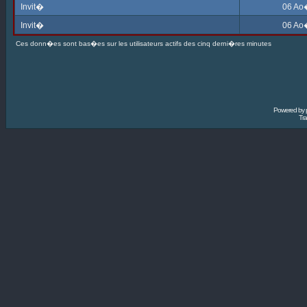
Invit�
06 Ao
Invit�
06 Ao
Ces donn�es sont bas�es sur les utilisateurs actifs des cinq derni�res minutes
Powered by
Tra