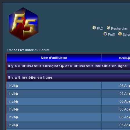
FAQ
Rechercher
Profil
Se c
France Five Index du Forum
Nom d'utilisateur
Derni�
Il y a 0 utilisateur enregistr� et 0 utilisateur invisible en ligne
Il y a 8 invit�s en ligne
Invit�
06 Ao
Invit�
06 Ao
Invit�
06 Ao
Invit�
06 Ao
Invit�
06 Ao
Invit�
06 Ao