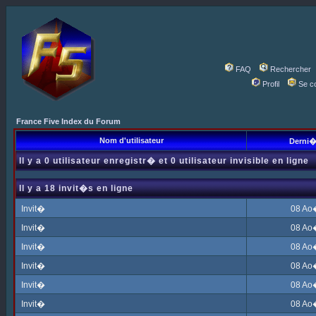
FAQ
Rechercher
Profil
Se c
France Five Index du Forum
Nom d'utilisateur
Derni�
Il y a 0 utilisateur enregistr� et 0 utilisateur invisible en ligne
Il y a 18 invit�s en ligne
Invit�
08 Ao
Invit�
08 Ao
Invit�
08 Ao
Invit�
08 Ao
Invit�
08 Ao
Invit�
08 Ao