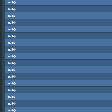
Invit�
Invit�
Invit�
Invit�
Invit�
Invit�
Invit�
Invit�
Invit�
Invit�
Invit�
Invit�
Invit�
Invit�
Invit�
Invit�
Invit�