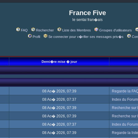
France Five
le sentai fran�ais
FAQ
Rechercher
Liste des Membres
Groupes d'utilisateurs
Profil
Se connecter pour v�rifier ses messages priv�s
Con
Derni�re mise � jour
08 Ao� 2026, 07:39
Regarde la FA
08 Ao� 2026, 07:37
Index du Forum
08 Ao� 2026, 07:39
Recherche sur 
08 Ao� 2026, 07:39
Recherche sur 
08 Ao� 2026, 07:37
Index du Forum
08 Ao� 2026, 07:39
Regarde la lis