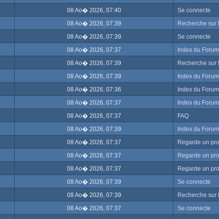
08 Ao� 2026, 07:40
Se connecte
08 Ao� 2026, 07:39
Recherche sur 
08 Ao� 2026, 07:39
Se connecte
08 Ao� 2026, 07:37
Index du Forum
08 Ao� 2026, 07:39
Recherche sur 
08 Ao� 2026, 07:39
Index du Forum
08 Ao� 2026, 07:36
Index du Forum
08 Ao� 2026, 07:37
Index du Forum
08 Ao� 2026, 07:37
FAQ
08 Ao� 2026, 07:39
Index du Forum
08 Ao� 2026, 07:37
Regarde un prof
08 Ao� 2026, 07:37
Regarde un prof
08 Ao� 2026, 07:37
Regarde un prof
08 Ao� 2026, 07:39
Se connecte
08 Ao� 2026, 07:39
Recherche sur 
08 Ao� 2026, 07:37
Se connecte