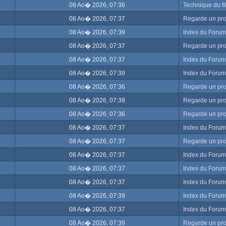
08 Ao� 2026, 07:36
Technique du f
08 Ao� 2026, 07:37
Regarde un prof
08 Ao� 2026, 07:39
Index du Forum
08 Ao� 2026, 07:37
Regarde un prof
08 Ao� 2026, 07:37
Index du Forum
08 Ao� 2026, 07:39
Index du Forum
08 Ao� 2026, 07:36
Regarde un prof
08 Ao� 2026, 07:39
Regarde un prof
08 Ao� 2026, 07:36
Regarde un prof
08 Ao� 2026, 07:37
Index du Forum
08 Ao� 2026, 07:37
Regarde un prof
08 Ao� 2026, 07:37
Index du Forum
08 Ao� 2026, 07:37
Index du Forum
08 Ao� 2026, 07:37
Index du Forum
08 Ao� 2026, 07:39
Index du Forum
08 Ao� 2026, 07:37
Index du Forum
08 Ao� 2026, 07:39
Regarde un prof