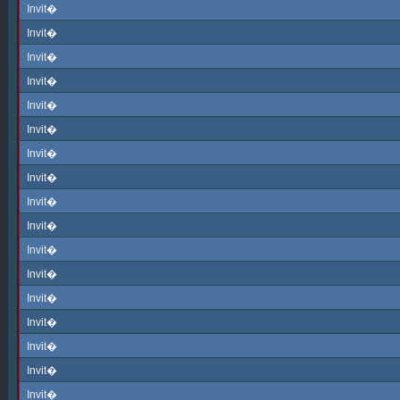
Invit�
Invit�
Invit�
Invit�
Invit�
Invit�
Invit�
Invit�
Invit�
Invit�
Invit�
Invit�
Invit�
Invit�
Invit�
Invit�
Invit�