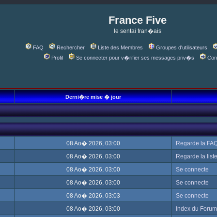
France Five
le sentai fran�ais
FAQ
Rechercher
Liste des Membres
Groupes d'utilisateurs
Profil
Se connecter pour v�rifier ses messages priv�s
Con
Derni�re mise � jour
08 Ao� 2026, 03:00
Regarde la FA
08 Ao� 2026, 03:00
Regarde la lis
08 Ao� 2026, 03:00
Se connecte
08 Ao� 2026, 03:00
Se connecte
08 Ao� 2026, 03:03
Se connecte
08 Ao� 2026, 03:00
Index du Forum