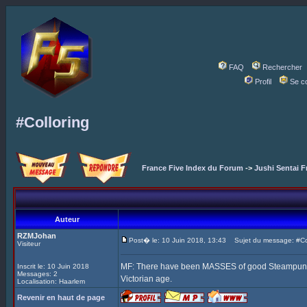
FAQ
Rechercher
Profil
Se c
#Colloring
France Five Index du Forum
->
Jushi Sentai F
Auteur
RZMJohan
Post� le: 10 Juin 2018, 13:43
Sujet du message: #Col
Visiteur
MF: There have been MASSES of good Steampunk Fi
Inscrit le: 10 Juin 2018
Messages: 2
Victorian age.
Localisation: Haarlem
Revenir en haut de page