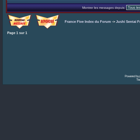
Montrer les messages depuis:
France Five Index du Forum
->
Jushi Sentai F
Page
1
sur
1
Powered by
Tra