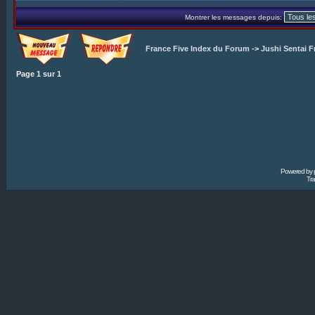
Montrer les messages depuis:
France Five Index du Forum
->
Jushi Sentai F
Page
1
sur
1
Powered by
Tra