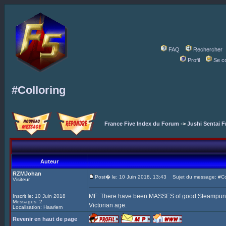
FAQ
Rechercher
Profil
Se c
#Colloring
France Five Index du Forum
->
Jushi Sentai F
Auteur
RZMJohan
Post� le: 10 Juin 2018, 13:43
Sujet du message: #Col
Visiteur
MF: There have been MASSES of good Steampunk Fi
Inscrit le: 10 Juin 2018
Messages: 2
Victorian age.
Localisation: Haarlem
Revenir en haut de page