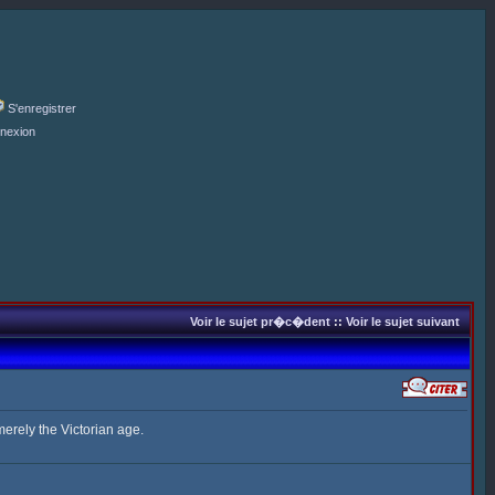
S'enregistrer
nexion
Voir le sujet pr�c�dent
::
Voir le sujet suivant
rely the Victorian age.