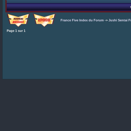
France Five Index du Forum
->
Jushi Sentai F
Page
1
sur
1