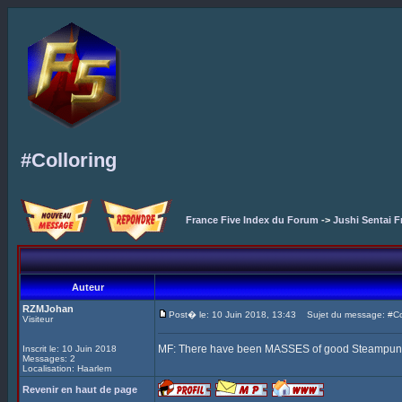
#Colloring
France Five Index du Forum
->
Jushi Sentai F
Auteur
RZMJohan
Post� le: 10 Juin 2018, 13:43
Sujet du message: #Col
Visiteur
MF: There have been MASSES of good Steampunk Fi
Inscrit le: 10 Juin 2018
Messages: 2
Localisation: Haarlem
Revenir en haut de page