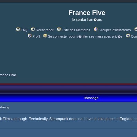
France Five
le sentai fran�ais
FAQ
Rechercher
Liste des Membres
Groupes d'utilisateurs
Profil
Se connecter pour v�rifier ses messages priv�s
Con
rance Five
Message
loring
lms although. Technically, Steampunk does not have to take place in England, me