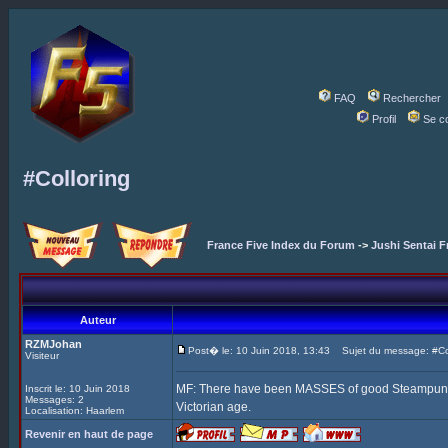
FAQ
Rechercher
Profil
Se c
#Colloring
France Five Index du Forum
->
Jushi Sentai F
Auteur
RZMJohan
Post� le: 10 Juin 2018, 13:43
Sujet du message: #Col
Visiteur
MF: There have been MASSES of good Steampunk Fi
Inscrit le: 10 Juin 2018
Messages: 2
Victorian age.
Localisation: Haarlem
Revenir en haut de page