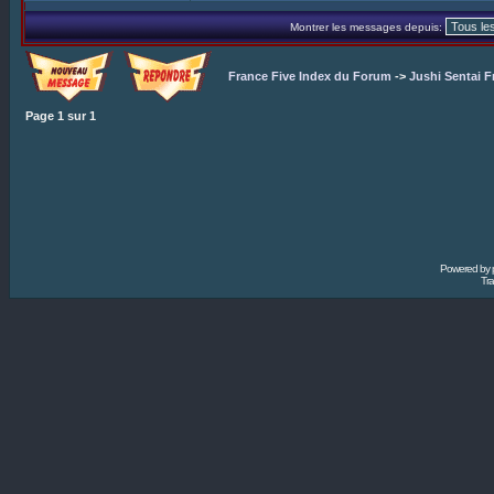
Montrer les messages depuis:
France Five Index du Forum
->
Jushi Sentai F
Page
1
sur
1
Powered by
Tra