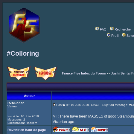
FAQ
Rechercher
Profil
Se c
#Colloring
France Five Index du Forum
->
Jushi Sentai F
Auteur
RZMJohan
Post� le: 10 Juin 2018, 13:43
Sujet du message: #Col
Visiteur
MF: There have been MASSES of good Steampunk Fi
Inscrit le: 10 Juin 2018
Messages: 2
Victorian age.
Localisation: Haarlem
Revenir en haut de page