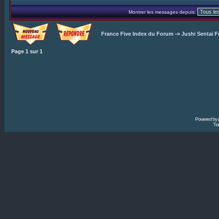
Montrer les messages depuis:
France Five Index du Forum
->
Jushi Sentai F
Page
1
sur
1
Powered by
Tra