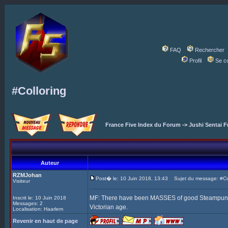
FAQ
Rechercher
Profil
Se c
#Colloring
France Five Index du Forum
->
Jushi Sentai F
Auteur
RZMJohan
Post� le: 10 Juin 2018, 13:43
Sujet du message: #Col
Visiteur
MF: There have been MASSES of good Steampunk Fi
Inscrit le: 10 Juin 2018
Messages: 2
Victorian age.
Localisation: Haarlem
Revenir en haut de page