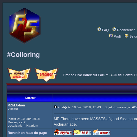
FAQ
Rechercher
Profil
Se c
#Colloring
France Five Index du Forum
->
Jushi Sentai F
Auteur
RZMJohan
Post� le: 10 Juin 2018, 13:43
Sujet du message: #Col
Visiteur
MF: There have been MASSES of good Steampunk Fi
Inscrit le: 10 Juin 2018
Messages: 2
Victorian age.
Localisation: Haarlem
Revenir en haut de page