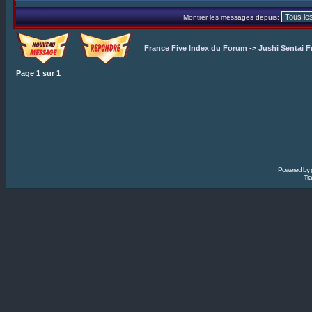
Montrer les messages depuis:
France Five Index du Forum
->
Jushi Sentai F
Page
1
sur
1
Powered by
Tra