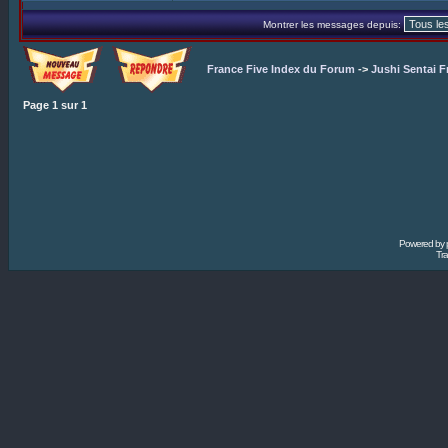
Montrer les messages depuis:
France Five Index du Forum
->
Jushi Sentai F
Page
1
sur
1
Powered by
Tra