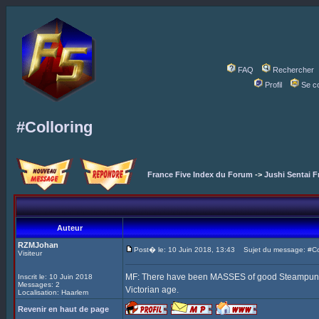
FAQ
Rechercher
Profil
Se c
#Colloring
France Five Index du Forum
->
Jushi Sentai F
Auteur
RZMJohan
Post� le: 10 Juin 2018, 13:43
Sujet du message: #Col
Visiteur
MF: There have been MASSES of good Steampunk Fi
Inscrit le: 10 Juin 2018
Messages: 2
Victorian age.
Localisation: Haarlem
Revenir en haut de page