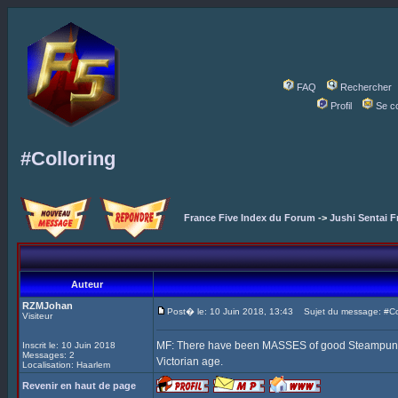
FAQ
Rechercher
Profil
Se c
#Colloring
France Five Index du Forum
->
Jushi Sentai F
Auteur
RZMJohan
Post� le: 10 Juin 2018, 13:43
Sujet du message: #Col
Visiteur
MF: There have been MASSES of good Steampunk Fi
Inscrit le: 10 Juin 2018
Messages: 2
Victorian age.
Localisation: Haarlem
Revenir en haut de page