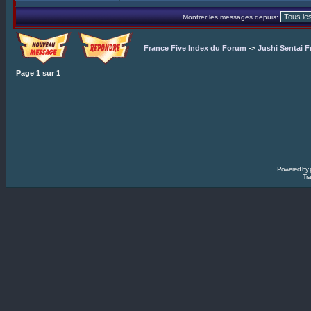
Montrer les messages depuis:
France Five Index du Forum
->
Jushi Sentai F
Page
1
sur
1
Powered by
Tra