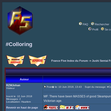
FAQ
Rechercher
Profil
Se c
#Colloring
France Five Index du Forum
->
Jushi Sentai F
Auteur
RZMJohan
Post� le: 10 Juin 2018, 13:43
Sujet du message: #Col
Visiteur
MF: There have been MASSES of good Steampunk Fi
Inscrit le: 10 Juin 2018
Messages: 2
Victorian age.
Localisation: Haarlem
Revenir en haut de page