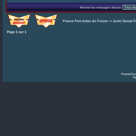
Montrer les messages depuis:
France Five Index du Forum
->
Jushi Sentai F
Page
1
sur
1
Powered by
Tra