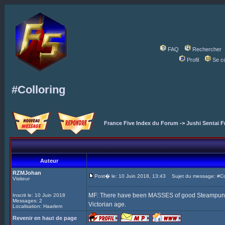
FAQ
Rechercher
Profil
Se c
#Colloring
France Five Index du Forum
->
Jushi Sentai F
Auteur
RZMJohan
Post� le: 10 Juin 2018, 13:43
Sujet du message: #Col
Visiteur
MF: There have been MASSES of good Steampunk Fi
Inscrit le: 10 Juin 2018
Messages: 2
Victorian age.
Localisation: Haarlem
Revenir en haut de page