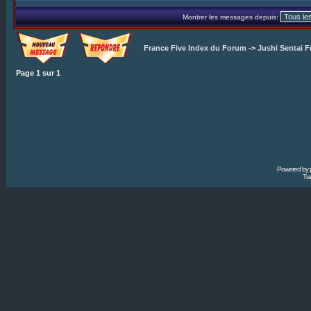
Montrer les messages depuis:
France Five Index du Forum
->
Jushi Sentai F
Page
1
sur
1
Powered by
Tra