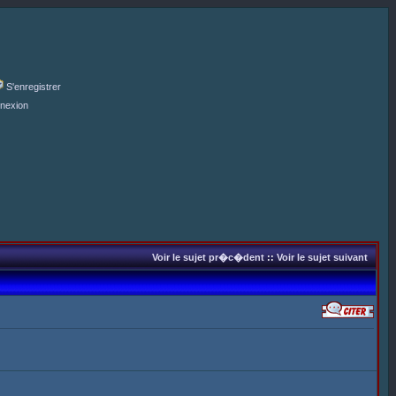
S'enregistrer
nexion
Voir le sujet pr�c�dent
::
Voir le sujet suivant