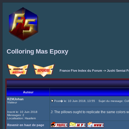
Colloring Mas Epoxy
France Five Index du Forum
->
Jushi Sentai F
Auteur
RZMJohan
Post� le: 10 Juin 2018, 13:55
Sujet du message: Coll
Visiteur
J: The pillows ought to replicate the same colors w
Inscrit le: 10 Juin 2018
Messages: 2
Localisation: Haarlem
Revenir en haut de page