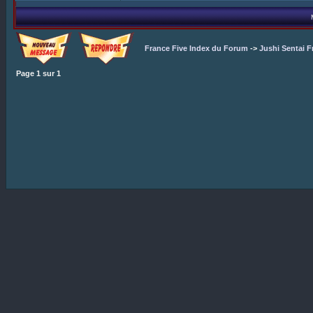
France Five Index du Forum
->
Jushi Sentai F
Page
1
sur
1