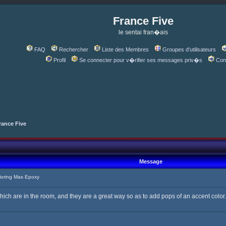
France Five
le sentai fran�ais
FAQ
Rechercher
Liste des Membres
Groupes d'utilisateurs
Profil
Se connecter pour v�rifier ses messages priv�s
Con
rance Five
Message
oring Mas Epoxy
hich are in the room, and they are a great way so as to add pops of an accent color.