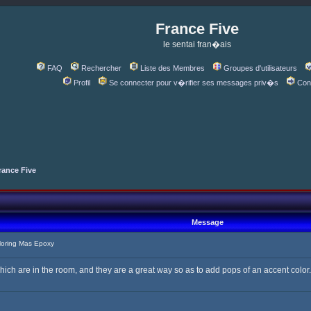
France Five
le sentai fran�ais
FAQ
Rechercher
Liste des Membres
Groupes d'utilisateurs
Profil
Se connecter pour v�rifier ses messages priv�s
Con
rance Five
Message
oring Mas Epoxy
hich are in the room, and they are a great way so as to add pops of an accent color.