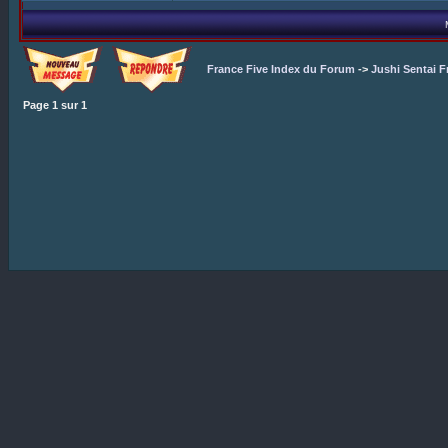
France Five Index du Forum
->
Jushi Sentai F
Page
1
sur
1