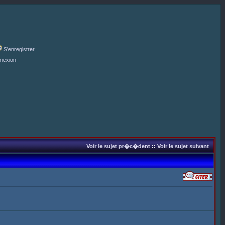
S'enregistrer
nexion
Voir le sujet pr�c�dent
::
Voir le sujet suivant