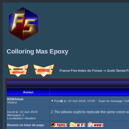
Colloring Mas Epoxy
France Five Index du Forum
->
Jushi Sentai F
Auteur
RZMJohan
Post� le: 10 Juin 2018, 13:55
Sujet du message: Coll
Visiteur
J: The pillows ought to replicate the same colors w
Inscrit le: 10 Juin 2018
Messages: 2
Localisation: Haarlem
Revenir en haut de page