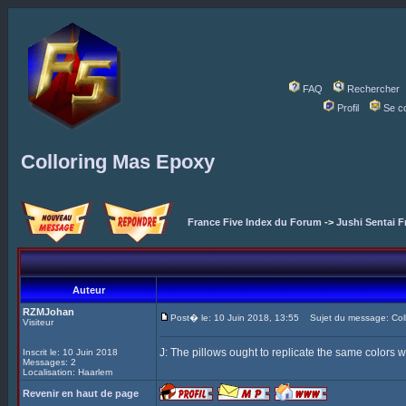
FAQ
Rechercher
Profil
Se c
Colloring Mas Epoxy
France Five Index du Forum
->
Jushi Sentai F
Auteur
RZMJohan
Post� le: 10 Juin 2018, 13:55
Sujet du message: Coll
Visiteur
J: The pillows ought to replicate the same colors w
Inscrit le: 10 Juin 2018
Messages: 2
Localisation: Haarlem
Revenir en haut de page