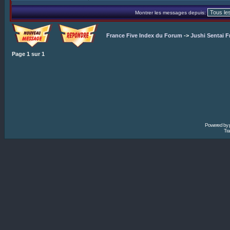
Montrer les messages depuis:
France Five Index du Forum
->
Jushi Sentai F
Page
1
sur
1
Powered by
Tra