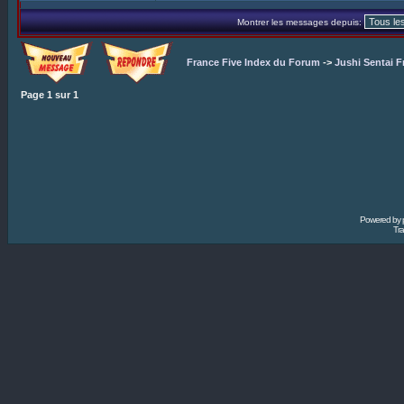
Montrer les messages depuis:
France Five Index du Forum
->
Jushi Sentai F
Page
1
sur
1
Powered by
Tra