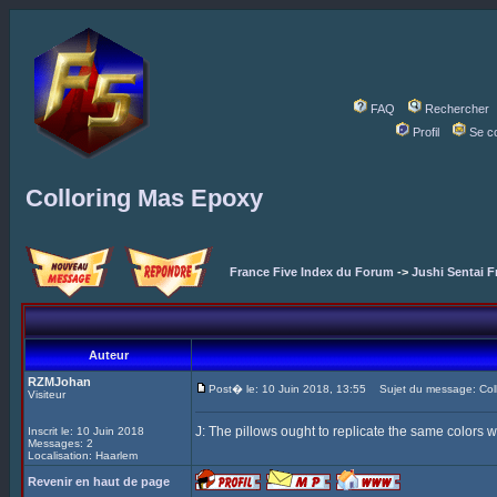
FAQ
Rechercher
Profil
Se c
Colloring Mas Epoxy
France Five Index du Forum
->
Jushi Sentai F
Auteur
RZMJohan
Post� le: 10 Juin 2018, 13:55
Sujet du message: Coll
Visiteur
J: The pillows ought to replicate the same colors w
Inscrit le: 10 Juin 2018
Messages: 2
Localisation: Haarlem
Revenir en haut de page