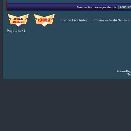
Montrer les messages depuis:
France Five Index du Forum
->
Jushi Sentai F
Page
1
sur
1
Powered by
Tra