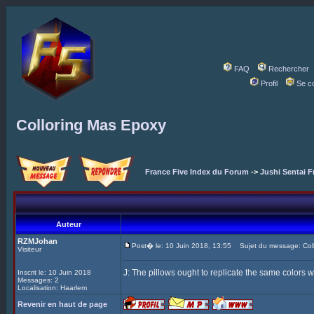
FAQ
Rechercher
Profil
Se c
Colloring Mas Epoxy
France Five Index du Forum
->
Jushi Sentai F
Auteur
RZMJohan
Post� le: 10 Juin 2018, 13:55
Sujet du message: Coll
Visiteur
J: The pillows ought to replicate the same colors w
Inscrit le: 10 Juin 2018
Messages: 2
Localisation: Haarlem
Revenir en haut de page